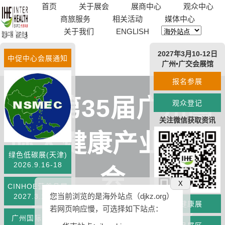
首页
关于展会
展商中心
观众中心
商旅服务
相关活动
媒体中心
关于我们
ENGLISH
2027年3月10-12日
中促中心会展通知
广州•广交会展馆
报名参展
IHE第35届广州国
观众登记
关注微信获取资讯
际大健康产业博览
绿色低碳展(天津)
2026.9.16-18
会
X
CINHOE营养品展
您当前浏览的是海外站点（djkz.org）
2027.3.10-12
大健康展
th
The 35
China (Guangzhou)
若网页响应慢，可选择如下站点：
广州国际食品展