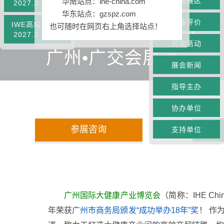
精品展区
华南站点：ihe-china.com
International Health Industry Expo 2027
2027.3.10-12
华东站点：gzspz.com
展商评价
2027年3月10-12日
IWE高端水展会
也可随时在网页右上角选择站点！
2027.3.10-12
同期活动
广州•广交会展馆
展会新闻
指导主办
协办单位
参展咨询
支持单位
︽
广州国际大健康产业博览会
（简称：IHE Chi
︾
年荣获
广州市商务局颁发“成功举办18年”奖
！ 作