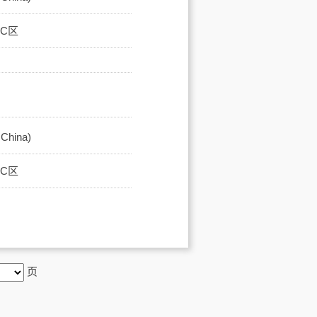
馆C区
hina)
馆C区
页