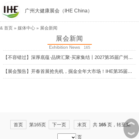
广州大健康展会（IHE China）
&
首页
»
媒体中心
»
展会新闻
展会新闻
Exhibition News
165
【不容错过】深厚底蕴·品牌汇聚·买家集结丨2027第35届广州大健康展的「商机与价值」
2026-07-23
【展会预告】开春首展抢先机，掘金全年大市场！IHE第35届广州国际大健康展将于2027年3月10-12日重磅开展
2026-07-20
︽
首页
第165页
下一页
末页
共
165
页，转至第
︾
页