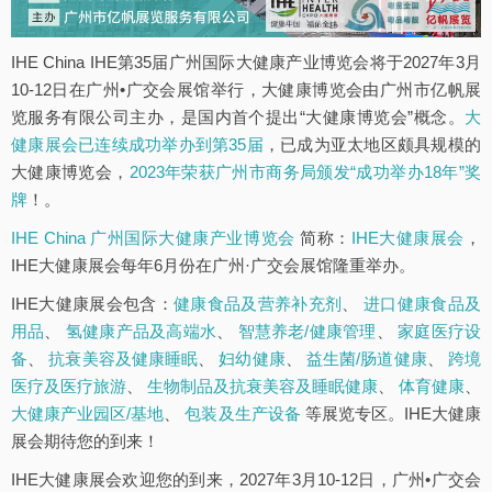
IHE China IHE第35届广州国际大健康产业博览会将于2027年3月
10-12日在广州•广交会展馆举行，大健康博览会由广州市亿帆展
览服务有限公司主办，是国内首个提出“大健康博览会”概念。
大
健康展会已连续成功举办到第35届
，已成为亚太地区颇具规模的
大健康博览会，
2023年荣获广州市商务局颁发“成功举办18年”奖
牌
！。
IHE China 广州国际大健康产业博览会
简称：
IHE大健康展会
，
IHE大健康展会每年6月份在广州·广交会展馆隆重举办。
IHE大健康展会包含：
健康食品及营养补充剂
、
进口健康食品及
用品
、
氢健康产品及高端水
、
智慧养老/健康管理
、
家庭医疗设
备
、
抗衰美容及健康睡眠
、
妇幼健康
、
益生菌/肠道健康
、
跨境
医疗及医疗旅游
、
生物制品及抗衰美容及睡眠健康
、
体育健康
、
大健康产业园区/基地
、
包装及生产设备
等展览专区。IHE大健康
展会期待您的到来！
IHE大健康展会欢迎您的到来，2027年3月10-12日，广州•广交会