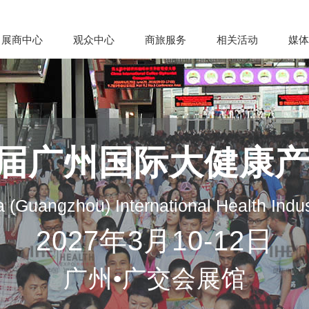
展商中心
观众中心
商旅服务
相关活动
媒体
35届广州国际大健康
 (Guangzhou) International Health Indu
2027年3月10-12日
广州•广交会展馆