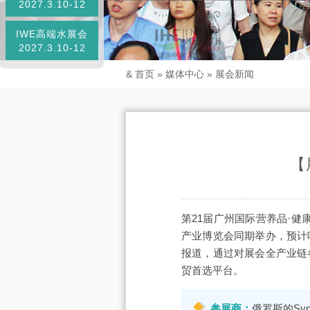
2027.3.10-12
IWE高端水展会
2027.3.10-12
&
首页
»
媒体中心
»
展会新闻
【
第21届广州国际营养品·健
产业博览会同期举办，预计吸
报道，通过对展会全产业链
贸首选平台。
参展商：
俄罗斯的Synth