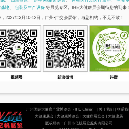
睡眠
、
妇幼健康
、
益生菌/肠道健康
、
跨境医疗及医疗旅游
、
生物
/基地
、
包装及生产设备
等展览专区。IHE大健康展会期待您的到来
，2027年3月10-12日，广州•广交会展馆，与您相约，不见不散！
广州国际大健康产业博览会（IHE China）
|
关于我们
|
联系我
大健康展会
|
大健康博览会
|
大健康展览会
|
大健康展
版权所有：广州市亿帆展览服务有限公司