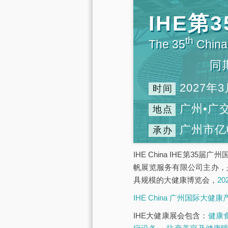
IHE
th
The 35
China 
同
2027年3
时间
广州•广
地点
广州市亿
承办
IHE China IHE第3
帆展览服务有限公司主办，
具规模的大健康博览会，
2
IHE China 广州国际大健
IHE大健康展会包含：
健康