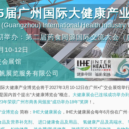
第35届广州国际大健康产
(Guangzhou) International Health Industry
期举办：第二届药食同源国际交流大会（
月10-12日
交会展馆
帆展览服务有限公司
5届广州国际大健康产业博览会将于2027年3月10-12日在广州•广交会
是国内首个提出“大健康博览会”概念。
大健康展会已连续成功举办到
023年荣获广州市商务局颁发“成功举办18年”奖牌
！。
康产业博览会
简称：
IHE大健康展会
，IHE大健康展会每年6月份在广州
食品及营养补充剂
、
进口健康食品及用品
、
氢健康产品及高端水
、