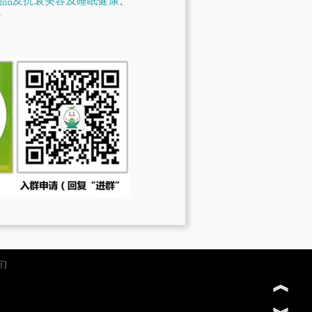
制品及抗衰美容及睡眠健康
、
！
们
︽