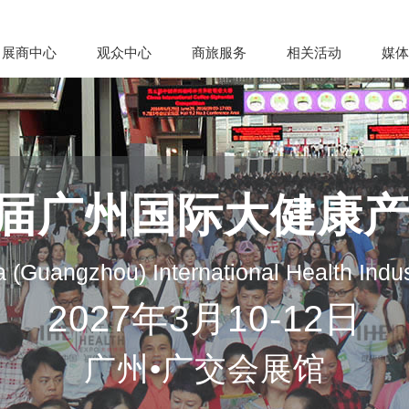
展商中心
观众中心
商旅服务
相关活动
媒体
35届广州国际大健康
 (Guangzhou) International Health Indu
2027年3月10-12日
广州•广交会展馆