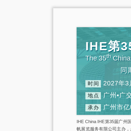
IHE
th
The 35
China 
同
2027年3
时间
广州•广
地点
广州市亿
承办
IHE China IHE第3
帆展览服务有限公司主办，