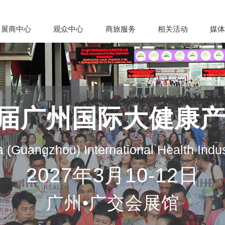
展商中心
观众中心
商旅服务
相关活动
媒体
35届广州国际大健康
 (Guangzhou) International Health Indu
2027年3月10-12日
广州•广交会展馆