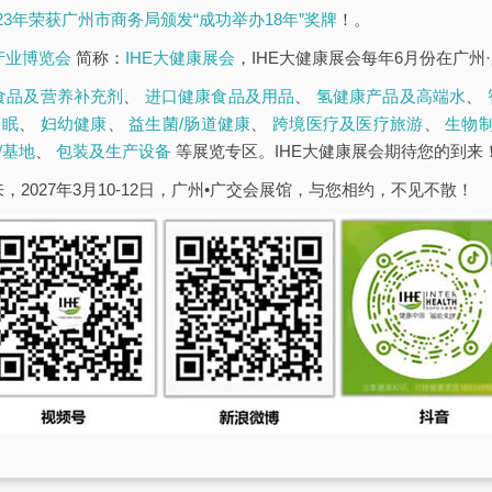
023年荣获广州市商务局颁发“成功举办18年”奖牌
！。
康产业博览会
简称：
IHE大健康展会
，IHE大健康展会每年6月份在广州
食品及营养补充剂
、
进口健康食品及用品
、
氢健康产品及高端水
、
睡眠
、
妇幼健康
、
益生菌/肠道健康
、
跨境医疗及医疗旅游
、
生物
/基地
、
包装及生产设备
等展览专区。IHE大健康展会期待您的到来
，2027年3月10-12日，广州•广交会展馆，与您相约，不见不散！