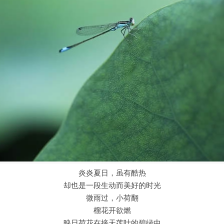
炎炎夏日，虽有酷热
却也是一段生动而美好的时光
微雨过，小荷翻
榴花开欲燃
映日荷花在接天莲叶的碧绿中