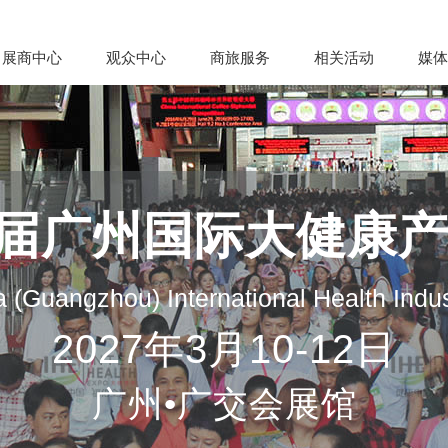
展商中心
观众中心
商旅服务
相关活动
媒体
35届广州国际大健康
 (Guangzhou) International Health Indu
2027年3月10-12日
广州•广交会展馆