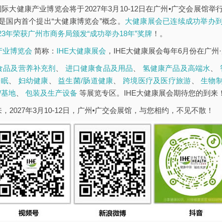
5届广州国际大健康产业博览会将于2027年3月10-12日在广州•广交会
是国内首个提出“大健康博览会”概念。
大健康展会已连续成功举办到
023年荣获广州市商务局颁发“成功举办18年”奖牌
！。
康产业博览会
简称：
IHE大健康展会
，IHE大健康展会每年6月份在广州
食品及营养补充剂
、
进口健康食品及用品
、
氢健康产品及高端水
、
睡眠
、
妇幼健康
、
益生菌/肠道健康
、
跨境医疗及医疗旅游
、
生物
/基地
、
包装及生产设备
等展览专区。IHE大健康展会期待您的到来
，2027年3月10-12日，广州•广交会展馆，与您相约，不见不散！