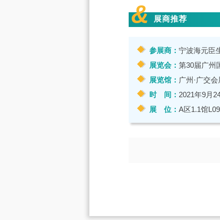
&
展商推荐
参展商：
宁波海元臣
展览会：
第30届广州国
展览馆：
广州·广交会
时 间：
2021年9月2
展 位：
A区1.1馆L09