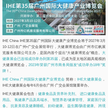
IHE China IHE第35届广州国际大健康产业博览会将于2027年3月
10-12日在广州•广交会展馆举行，大健康博览会由广州市亿帆展
览服务有限公司主办，是国内首个提出“大健康博览会”概念。
大
健康展会已连续成功举办到第35届
，已成为亚太地区颇具规模的
大健康博览会，
2023年荣获广州市商务局颁发“成功举办18年”奖
牌
！。
IHE China 广州国际大健康产业博览会
简称：
IHE大健康展会
，
IHE大健康展会每年6月份在广州·广交会展馆隆重举办。
IHE大健康展会包含：
健康食品及营养补充剂
、
进口健康食品及
用品
、
氢健康产品及高端水
、
智慧养老/健康管理
、
家庭医疗设
备
、
抗衰美容及健康睡眠
、
妇幼健康
、
益生菌/肠道健康
、
跨境