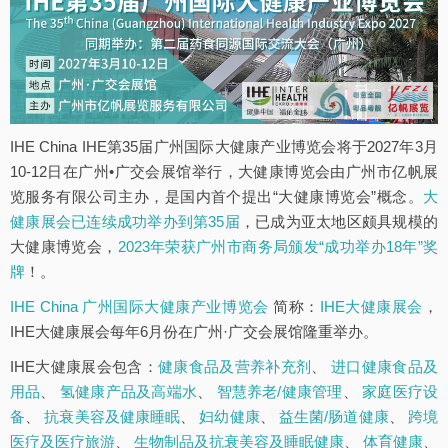
IHE China IHE第35届广州国际大健康产业博览会将于2027年3月
10-12日在广州•广交会展馆举行，大健康博览会由广州市亿帆展
览服务有限公司主办，是国内首个提出“大健康博览会”概念。
大
健康展会已连续成功举办到第35届
，已成为亚太地区颇具规模的
大健康博览会，
2023年荣获广州市商务局颁发“成功举办18年”奖
牌
！。
IHE China 广州国际大健康产业博览会
简称：
IHE大健康展会
，
IHE大健康展会每年6月份在广州·广交会展馆隆重举办。
IHE大健康展会包含：
健康食品及营养补充剂
、
进口健康食品及
用品
、
氢健康产品及高端水
、
智慧养老/健康管理
、
家庭医疗设
备
、
抗衰美容及健康睡眠
、
妇幼健康
、
益生菌/肠道健康
、
跨境
医疗及医疗旅游
、
生物制品及抗衰美容及睡眠健康
、
体育健康
、