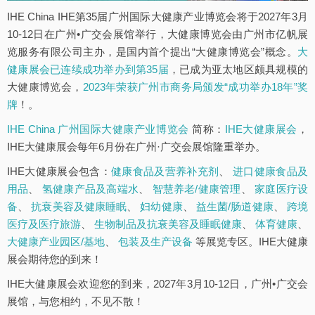
IHE China IHE第35届广州国际大健康产业博览会将于2027年3月
10-12日在广州•广交会展馆举行，大健康博览会由广州市亿帆展
览服务有限公司主办，是国内首个提出“大健康博览会”概念。
大
健康展会已连续成功举办到第35届
，已成为亚太地区颇具规模的
大健康博览会，
2023年荣获广州市商务局颁发“成功举办18年”奖
牌
！。
IHE China 广州国际大健康产业博览会
简称：
IHE大健康展会
，
IHE大健康展会每年6月份在广州·广交会展馆隆重举办。
IHE大健康展会包含：
健康食品及营养补充剂
、
进口健康食品及
用品
、
氢健康产品及高端水
、
智慧养老/健康管理
、
家庭医疗设
备
、
抗衰美容及健康睡眠
、
妇幼健康
、
益生菌/肠道健康
、
跨境
医疗及医疗旅游
、
生物制品及抗衰美容及睡眠健康
、
体育健康
、
大健康产业园区/基地
、
包装及生产设备
等展览专区。IHE大健康
展会期待您的到来！
IHE大健康展会欢迎您的到来，2027年3月10-12日，广州•广交会
展馆，与您相约，不见不散！