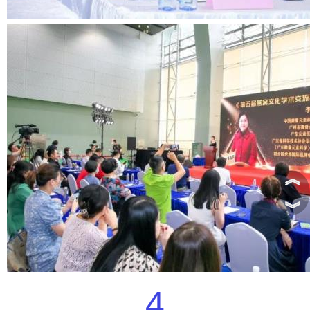
︽
︾
4