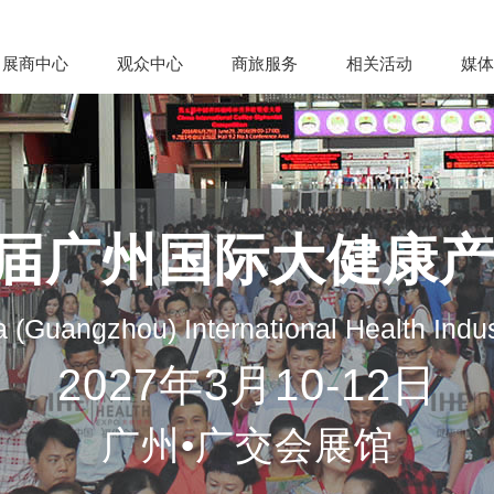
展商中心
观众中心
商旅服务
相关活动
媒体
35届广州国际大健康
 (Guangzhou) International Health Indu
2027年3月10-12日
广州•广交会展馆