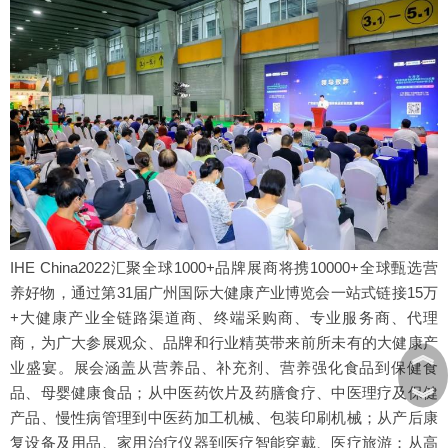
IHE China2022汇聚全球1000+品牌展商将携10000+全球甄选营
养好物，通过第31届广州国际大健康产业博览会一站式链接15万
+大健康产业全链路渠道商、终端采购商、专业服务商、代理
商，为广大参展观众、品牌和行业精英带来前所未有的大健康产
︽
业盛宴。展会涵盖从营养品、补充剂、营养强化食品到保健食
︾
品、母婴健康食品；从中医药饮片及药膳食疗、中医理疗及保健
产品、慢性病管理到中医药加工机械、包装印刷机械；从产后康
复设备及用品、家用治疗仪器到医疗智能穿戴、医疗旅游；从高