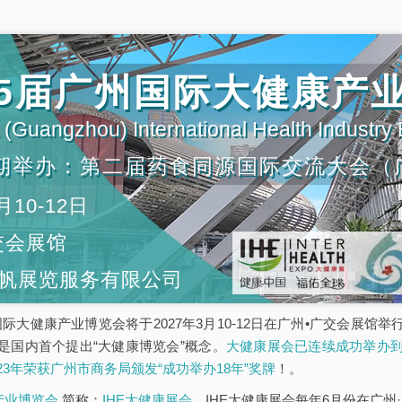
第35届广州国际大健康产
(Guangzhou) International Health Industry
期举办：第二届药食同源国际交流大会（
月10-12日
交会展馆
帆展览服务有限公司
5届广州国际大健康产业博览会将于2027年3月10-12日在广州•广交会
是国内首个提出“大健康博览会”概念。
大健康展会已连续成功举办到
023年荣获广州市商务局颁发“成功举办18年”奖牌
！。
康产业博览会
简称：
IHE大健康展会
，IHE大健康展会每年6月份在广州