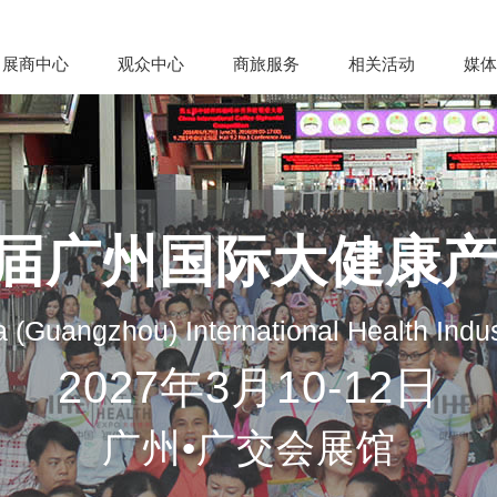
展商中心
观众中心
商旅服务
相关活动
媒体
35届广州国际大健康
 (Guangzhou) International Health Indu
2027年3月10-12日
广州•广交会展馆