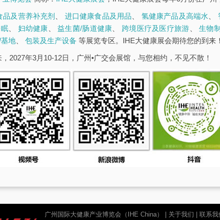
食品及营养补充剂
、
进口健康食品及用品
、
氢健康产品及高端水
、
睡眠
、
妇幼健康
、
益生菌/肠道健康
、
跨境医疗及医疗旅游
、
生物
/基地
、
包装及生产设备
等展览专区。IHE大健康展会期待您的到来
，2027年3月10-12日，广州•广交会展馆，与您相约，不见不散！
广州国际大健康产业博览会（IHE China）
|
关于我们
|
联系我