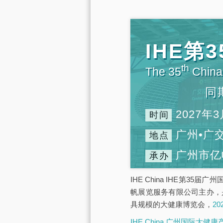
IHE
th
The 35
China 
同
2027年3
时间
广州•广
地点
广州市亿
承办
IHE China IHE第3
帆展览服务有限公司主办，
具规模的大健康博览会，
2
IHE China 广州国际大健