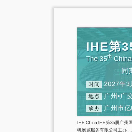
IHE
th
The 35
China 
同
2027年3
时间
广州•广
地点
广州市亿
承办
IHE China IHE第3
帆展览服务有限公司主办，