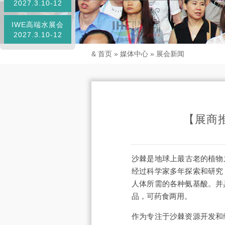
2027.3.10-12
IWE高端水展会
2027.3.10-12
&
首页
»
媒体中心
»
展会新闻
【展商
沙棘是地球上最古老的植物
经过科学家多年探索和研究
人体所需的各种氨基酸。并
品，可药食两用。
作为专注于沙棘资源开发和