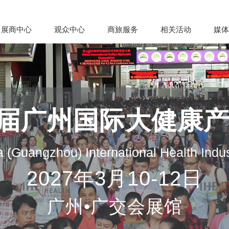
展商中心
观众中心
商旅服务
相关活动
媒体
35届广州国际大健康
 (Guangzhou) International Health Indu
2027年3月10-12日
广州•广交会展馆