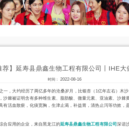
推荐】延寿县鼎鑫生物工程有限公司丨IHE大
2022-08-16
时间：
之一，大约经历了两亿多年的沧桑岁月，比银杏（1亿年左右）木沙椤
，沙棘被证明含有多种维生素、脂肪酸、微量元素、亚油素、沙棘
具有活血散瘀，化痰宽胸，生津止渴，补益胃，清热止泻等功效，
综合应用的企业，来自黑龙江的
延寿县鼎鑫生物工程有限公司
深谙