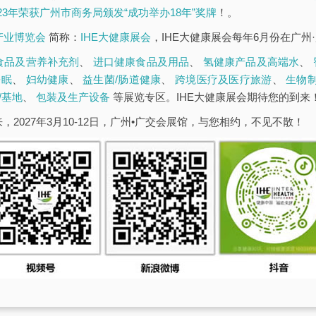
023年荣获广州市商务局颁发“成功举办18年”奖牌
！。
康产业博览会
简称：
IHE大健康展会
，IHE大健康展会每年6月份在广州
食品及营养补充剂
、
进口健康食品及用品
、
氢健康产品及高端水
、
睡眠
、
妇幼健康
、
益生菌/肠道健康
、
跨境医疗及医疗旅游
、
生物
/基地
、
包装及生产设备
等展览专区。IHE大健康展会期待您的到来
，2027年3月10-12日，广州•广交会展馆，与您相约，不见不散！