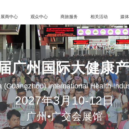
展商中心
观众中心
商旅服务
相关活动
媒体
35届广州国际大健康
 (Guangzhou) International Health Indu
2027年3月10-12日
广州•广交会展馆