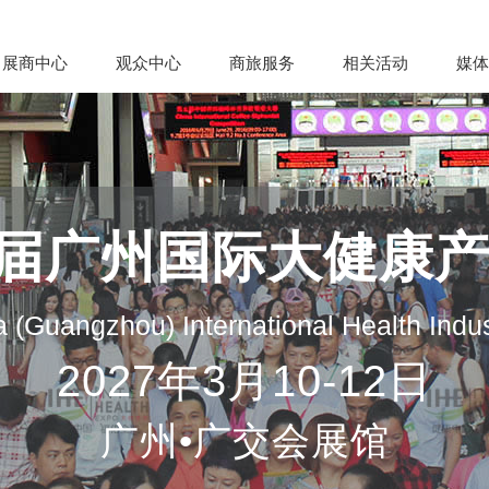
展商中心
观众中心
商旅服务
相关活动
媒体
35届广州国际大健康
 (Guangzhou) International Health Indu
2027年3月10-12日
广州•广交会展馆