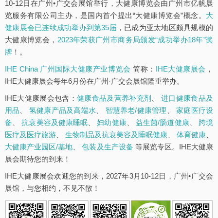
10-12日在广州•广交会展馆举行，大健康博览会由广州市亿帆展
览服务有限公司主办，是国内首个提出“大健康博览会”概念。
大
健康展会已连续成功举办到第35届
，已成为亚太地区颇具规模的
大健康博览会，
2023年荣获广州市商务局颁发“成功举办18年”奖
牌
！。
IHE China 广州国际大健康产业博览会
简称：
IHE大健康展会
，
IHE大健康展会每年6月份在广州·广交会展馆隆重举办。
IHE大健康展会包含：
健康食品及营养补充剂
、
进口健康食品及
用品
、
氢健康产品及高端水
、
智慧养老/健康管理
、
家庭医疗设
备
、
抗衰美容及健康睡眠
、
妇幼健康
、
益生菌/肠道健康
、
跨境
医疗及医疗旅游
、
生物制品及抗衰美容及睡眠健康
、
体育健康
、
大健康产业园区/基地
、
包装及生产设备
等展览专区。IHE大健康
展会期待您的到来！
IHE大健康展会欢迎您的到来，2027年3月10-12日，广州•广交会
展馆，与您相约，不见不散！