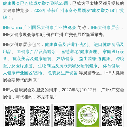
健康展会已连续成功举办到第35届
，已成为亚太地区颇具规模的
大健康博览会，
2023年荣获广州市商务局颁发“成功举办18年”奖
牌
！。
IHE China 广州国际大健康产业博览会
简称：
IHE大健康展会
，
IHE大健康展会每年6月份在广州·广交会展馆隆重举办。
IHE大健康展会包含：
健康食品及营养补充剂
、
进口健康食品及
用品
、
氢健康产品及高端水
、
智慧养老/健康管理
、
家庭医疗设
备
、
抗衰美容及健康睡眠
、
妇幼健康
、
益生菌/肠道健康
、
跨境
医疗及医疗旅游
、
生物制品及抗衰美容及睡眠健康
、
体育健康
、
大健康产业园区/基地
、
包装及生产设备
等展览专区。IHE大健康
展会期待您的到来！
IHE大健康展会欢迎您的到来，2027年3月10-12日，广州•广交会
展馆，与您相约，不见不散！