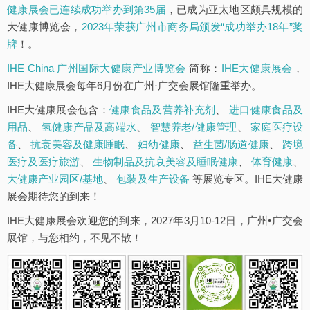
健康展会已连续成功举办到第35届
，已成为亚太地区颇具规模的
大健康博览会，
2023年荣获广州市商务局颁发“成功举办18年”奖
牌
！。
IHE China 广州国际大健康产业博览会
简称：
IHE大健康展会
，
IHE大健康展会每年6月份在广州·广交会展馆隆重举办。
IHE大健康展会包含：
健康食品及营养补充剂
、
进口健康食品及
用品
、
氢健康产品及高端水
、
智慧养老/健康管理
、
家庭医疗设
备
、
抗衰美容及健康睡眠
、
妇幼健康
、
益生菌/肠道健康
、
跨境
医疗及医疗旅游
、
生物制品及抗衰美容及睡眠健康
、
体育健康
、
大健康产业园区/基地
、
包装及生产设备
等展览专区。IHE大健康
展会期待您的到来！
IHE大健康展会欢迎您的到来，2027年3月10-12日，广州•广交会
展馆，与您相约，不见不散！