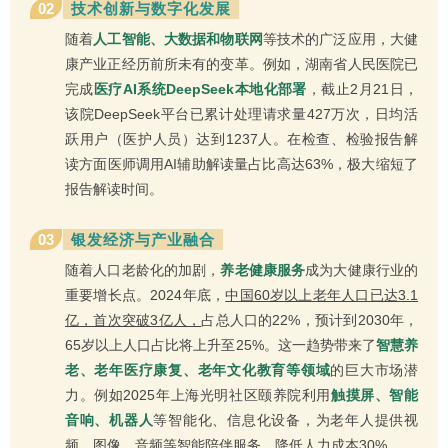
02
技术创新与数字化发展
随着
人工智能、大数据和物联网
等技术的广泛应用，大健
康产业正经历前所未有的变革。例如，湖南省人民医院已
完成
医疗AI系统DeepSeek本地化部署
，截止2月21日，
该院DeepSeek平台已累计处理请求量427万次，日均活
跃用户（医护人员）达到1237人。在检查、检验报告解
读方面医师调用AI辅助解读量占比高达63%，极大缩短了
报告解读时间。
03
银发经济与产业融合
随着人口老龄化的加剧，
养老健康服务
成为大健康行业的
重要增长点。2024年底，
中国60岁以上老年人口已达3.1
亿，首次突破3亿人，
占总人口的22%，预计到2030年，
65岁以上人口占比将上升至25%。这一趋势带来了
智慧养
老、老年医疗康复、老年文化教育等领域
的巨大市场潜
力。例如2025年上海光明社区颐养院利用
触摸屏、智能
音响、机器人
等智能化、信息化设备，为老年人提供视
频、图像、音频等智能陪伴服务，降低人力成本30%。