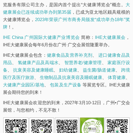
览服务有限公司主办，是国内首个提出“大健康博览会”概念。
大
健康展会已连续成功举办到第35届
，已成为亚太地区颇具规模的
大健康博览会，
2023年荣获广州市商务局颁发“成功举办18年”奖
牌
！。
IHE China 广州国际大健康产业博览会
简称：
IHE大健康展会
，
IHE大健康展会每年6月份在广州·广交会展馆隆重举办。
IHE大健康展会包含：
健康食品及营养补充剂
、
进口健康食品及
用品
、
氢健康产品及高端水
、
智慧养老/健康管理
、
家庭医疗设
备
、
抗衰美容及健康睡眠
、
妇幼健康
、
益生菌/肠道健康
、
跨境
医疗及医疗旅游
、
生物制品及抗衰美容及睡眠健康
、
体育健康
、
大健康产业园区/基地
、
包装及生产设备
等展览专区。IHE大健康
展会期待您的到来！
IHE大健康展会欢迎您的到来，2027年3月10-12日，广州•广交会
展馆，与您相约，不见不散！