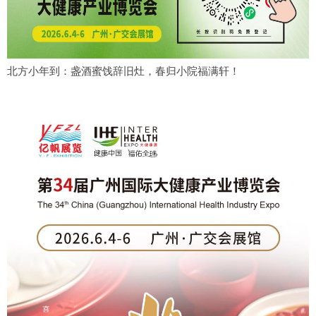
北方小年到：盏酒蜜饯辞旧灶，春归小院福满轩！