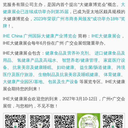
览服务有限公司主办，是国内首个提出“大健康博览会”概念。
大
健康展会已连续成功举办到第35届
，已成为亚太地区颇具规模的
大健康博览会，
2023年荣获广州市商务局颁发“成功举办18年”奖
牌
！。
IHE China 广州国际大健康产业博览会
简称：
IHE大健康展会
，
IHE大健康展会每年6月份在广州·广交会展馆隆重举办。
IHE大健康展会包含：
健康食品及营养补充剂
、
进口健康食品及
用品
、
氢健康产品及高端水
、
智慧养老/健康管理
、
家庭医疗设
备
、
抗衰美容及健康睡眠
、
妇幼健康
、
益生菌/肠道健康
、
跨境
医疗及医疗旅游
、
生物制品及抗衰美容及睡眠健康
、
体育健康
、
大健康产业园区/基地
、
包装及生产设备
等展览专区。IHE大健康
展会期待您的到来！
IHE大健康展会欢迎您的到来，2027年3月10-12日，广州•广交会
展馆，与您相约，不见不散！