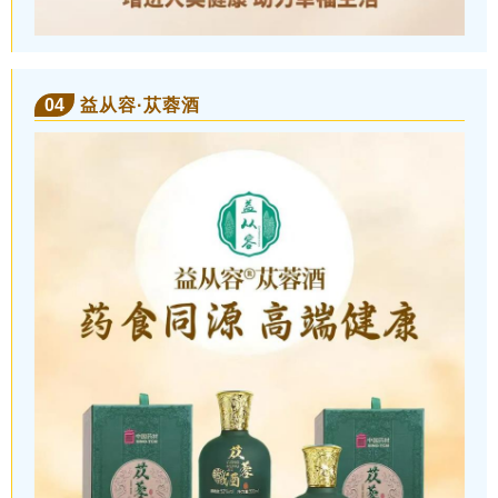
04
益从容·苁蓉酒