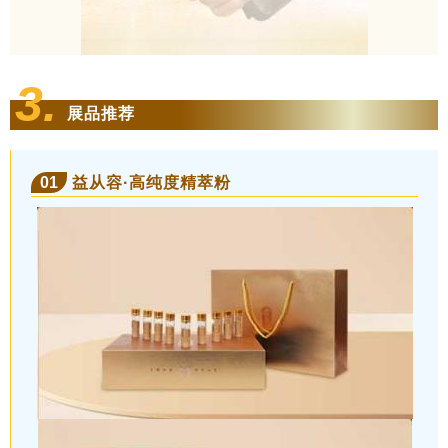
3.
展品推荐
01
益从容·高纯度精萃粉