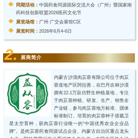
同期活动：
中国药食同源国际交流大会（广州）暨国家南
药科技创新联盟2026医药文化节
展览场馆：
广州·广交会展馆C区
展览时间：
2026年6月4-6日
2.
展商简介
内蒙古沙漠肉苁蓉有限公司位于肉苁
蓉道地产区阿拉善，在巴丹吉林沙漠
拥有22.1万亩仿野生种植基地，专注
于肉苁蓉种植、研发、生产、销售全
产业链，参与肉苁蓉地方标准、团体
标准制订。培育的肉苁蓉种子搭载卫
星太空育种，获肉苁蓉行业唯一的“中国优秀农业企业品
牌”。是肉苁蓉药食同源试点企业、内蒙古自治区重点龙头