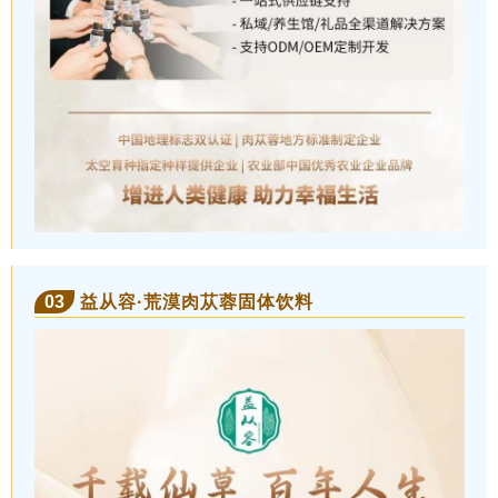
03
益从容·荒漠肉苁蓉固体饮料