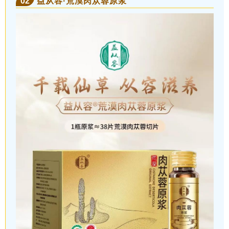
02
益从容·荒漠肉苁蓉原浆