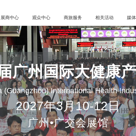
展商中心
观众中心
商旅服务
相关活动
媒体
35届广州国际大健康
 (Guangzhou) International Health Indu
2027年3月10-12日
广州•广交会展馆