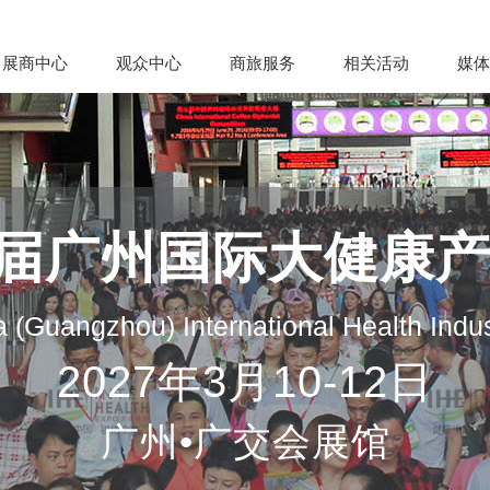
展商中心
观众中心
商旅服务
相关活动
媒体
35届广州国际大健康
 (Guangzhou) International Health Indu
2027年3月10-12日
广州•广交会展馆