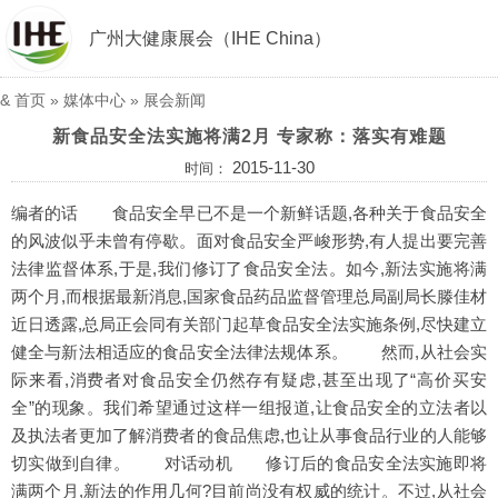
广州大健康展会（IHE China）
&
首页
»
媒体中心
»
展会新闻
新食品安全法实施将满2月 专家称：落实有难题
2015-11-30
时间：
编者的话 食品安全早已不是一个新鲜话题,各种关于食品安全
的风波似乎未曾有停歇。面对食品安全严峻形势,有人提出要完善
法律监督体系,于是,我们修订了食品安全法。如今,新法实施将满
两个月,而根据最新消息,国家食品药品监督管理总局副局长滕佳材
近日透露,总局正会同有关部门起草食品安全法实施条例,尽快建立
健全与新法相适应的食品安全法律法规体系。 然而,从社会实
际来看,消费者对食品安全仍然存有疑虑,甚至出现了“高价买安
全”的现象。我们希望通过这样一组报道,让食品安全的立法者以
及执法者更加了解消费者的食品焦虑,也让从事食品行业的人能够
切实做到自律。 对话动机 修订后的食品安全法实施即将
满两个月,新法的作用几何?目前尚没有权威的统计。不过,从社会