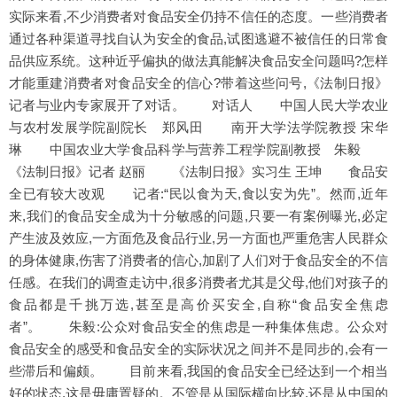
实际来看,不少消费者对食品安全仍持不信任的态度。一些消费者
通过各种渠道寻找自认为安全的食品,试图逃避不被信任的日常食
品供应系统。这种近乎偏执的做法真能解决食品安全问题吗?怎样
才能重建消费者对食品安全的信心?带着这些问号,《法制日报》
记者与业内专家展开了对话。 对话人 中国人民大学农业
与农村发展学院副院长 郑风田 南开大学法学院教授 宋华
琳 中国农业大学食品科学与营养工程学院副教授 朱毅
《法制日报》记者 赵丽 《法制日报》实习生 王坤 食品安
全已有较大改观 记者:“民以食为天,食以安为先”。然而,近年
来,我们的食品安全成为十分敏感的问题,只要一有案例曝光,必定
产生波及效应,一方面危及食品行业,另一方面也严重危害人民群众
的身体健康,伤害了消费者的信心,加剧了人们对于食品安全的不信
任感。在我们的调查走访中,很多消费者尤其是父母,他们对孩子的
食品都是千挑万选,甚至是高价买安全,自称“食品安全焦虑
者”。 朱毅:公众对食品安全的焦虑是一种集体焦虑。公众对
食品安全的感受和食品安全的实际状况之间并不是同步的,会有一
些滞后和偏颇。 目前来看,我国的食品安全已经达到一个相当
好的状态,这是毋庸置疑的。不管是从国际横向比较,还是从中国的