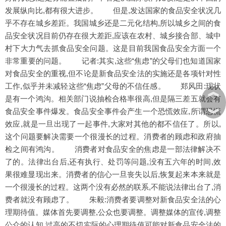
发展纵向比,都有很大进步。 但是,发达国家的食品安全状况几
乎不存在城乡差距。我国城乡还是二元化结构,所以城乡之间的食
品安全状况目前仍存在很大差距,应该在农村、城乡接合部、城中
村下大力气去抓食品安全问题。这是目前我国食品安全方面一个
非常重要的问题。 记者:其实,这些“焦虑”的父母们也知道国家
对食品安全的重视,但不论是新食品安全法的实施还是各项针对性
工作,似乎并未减轻这些“焦虑”父母的不信任感。 郑风田:现状
︽
是有一个鸿沟。相关部门说抽检合格率很高,但是隔三差五就会有
︾
食品安全事件爆发。食品安全事件会产生一个恐慌效应,所谓恐慌
效应,就是一旦出现了一起事件,大家对其他的都不信任了。所以,
这个问题要解决需要一个很漫长的过程。消费者的顾虑和政府抽
检之间有鸿沟。 消费者对食品安全的焦虑是一部法律解决不
了的。法律出台后,还有执行、处罚等问题,没有五六年的时间,效
果很难显现出来。消费者的信心一旦丧失以后,恢复起来本来就是
一个很漫长的过程。这两个没有必然的联系,不能说法律出台了,消
费者就没有顾虑了。 朱毅:消费者要调整对新食品安全法的心
理期待值。媒体首先要调整,公众也要调整。调整媒体的宣传,调整
公众的认知,过高的不切实际的心理期待值可能对新食品安全法的