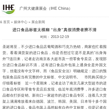
广州大健康展会（IHE China）
&
首页
»
媒体中心
»
展会新闻
进口食品标签太模糊 “出身”真假消费者辨不清
2013-12-19
时间：
圣诞将至，不少进口食品店葡萄酒和巧克力热销，商家也忙着囤
货。看着满货架的进口食品，你是否想过它是不是真的"出身海
外"?连日来，记者走访南京各大超市及一些零食专卖店，发现部
分进口食品标识不清，还有进口食品外包装上通身全是外国文
字，丝毫没有中文字样。而《食品安全法》明确规定：进口的预
包装食品应当有完整的中文标签、中文说明书。 市民购买很少
仔细看标签 近一个星期来，记者走访了南京几家大型超市的进
口食品专区和零食专卖店后发现，临近年底消费季，许多进口食
品都在打折促销。新街口一家超市的进口食品专区，连着几大货
架上满满堆放着来自德国、波兰、韩国、美国、日本等十多个国
家的进口食品，食品包装上虽然贴有白色中文标签，但是记者在