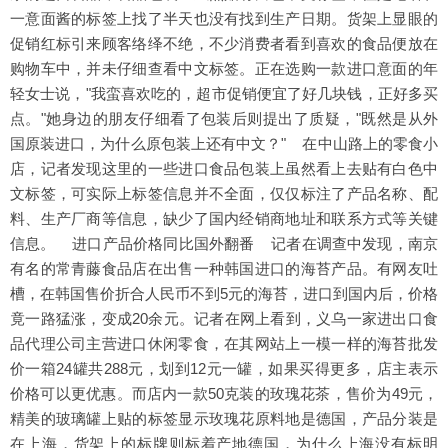
一意面酱的标签上找了半天也没有找到生产日期。货架上显眼的
促销红标引来顾客络绎不绝，不少消费者看到喜欢的食品便放在
购物车中，并未仔细查看中文标签。正在选购一款进口意面的年
轻女士说，"我蛮喜欢吃的，超市促销便宜了好几块钱，正好多买
点。"她身边的朋友仔细看了包装后则提出了质疑，"既然是从外
国原装进口，为什么原包装上还有中文？" 在中山路上的零食小
店，记者发现这里的一些进口食品包装上虽然看上去贴有白色中
文标签，可实际上标签信息并不全面，仅仅标注了产品名称、配
料、生产厂商等信息，缺少了国内经销商地址和联系方式等关键
信息。 进口产品价格同比国外翻番 记者在调查中发现，南京
有名的常青藤食品店在出售一种韩国进口的海苔产品。有网友吐
槽，在韩国售价折合人民币不到5元的海苔，进口到国内后，价格
竟一路猛涨，变成20余元。记者在网上看到，义乌一家进出口食
品代理公司主营进口休闲零食，在其网站上一模一样的海苔批发
价一箱24罐共288元，划到12元一罐，如果买得更多，店主表示
价格可以更优惠。而店内一款50克装的玫瑰花茶，售价为49元，
精美的玻璃罐上贴的标签显示玫瑰花原料地是德国，产品分装是
在上海，货架上的标牌则标着产地德国，为什么上海没有标明