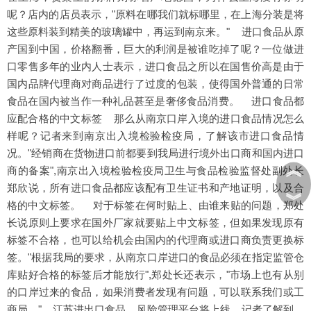
呢？店内的店员表示，"原料在哪我们就标哪里，在上海分装是将
这些原料装到精美的玻璃罐中，再运到南京来。" 进口食品从原
产国到中国，价格翻番，巨大的利润是被谁吃掉了呢？一位做进
口零售多年的业内人士表示，进口食品之所以在国售价高是由于
国内品牌代理商对商品进行了过度的包装，使得国外普通的日常
食品在国内被当作一种礼品甚至是奢侈食品消费。 进口食品都
应配合格的中文标签 那么从南京口岸入境的进口食品情况怎么
样呢？记者来到南京出入境检验检疫局，了解该市进口食品情
况。"经销商在货物进口前都要到我局进行境外出口商和国内进口
︽
商的备案",南京出入境检验检疫局卫生与食品检验监督处副处长
郑欣说，所有进口食品都应该配有卫生证书和产地证明，以及合
︾
格的中文标签。 对于标签在何时贴上、由谁来贴的问题，郑处
长说原则上要求在国外厂家就要贴上中文标签，但如果发现原有
标签不合格，也可以给机会由国内的代理商或进口商负责更换标
签。"根据我局的要求，从南京口岸进口的食品必须在指定监管仓
库贴好合格的标签后才能放行",郑处长还表示，"市场上也有从别
的口岸过来的食品，如果消费者发现有问题，可以联系我们或工
商局。" 江苏进出口食品 风险管理平台将上线 记者了解到，