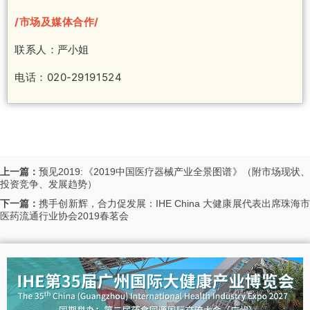
第三节 构筑休闲湾区
第四节 拓展就业创业空间
/市场及媒体合作/
第五节 塑造健康湾区
联系人：
严小姐
第六节 促进社会保障和社会治理合作
第九章 紧密合作共同参与“一带一路”建设
电话：020-29191524
第一节 打造具有全球竞争力的营商环境
第二节 提升市场一体化水平
第三节 携手扩大对外开放
第十章 共建粤港澳合作发展平台
第一节 优化提升深圳前海深港现代服务业合作
上一篇：
预见2019:《2019中国医疗器械产业全景图谱》（附市场现状
区功能
投资竞争、发展趋势）
第二节 打造广州南沙粤港澳全面合作示范区
下一篇：
携手创新辉，合力促发展：IHE China 大健康展代表出席珠海
第三节 推进珠海横琴粤港澳深度合作示范
医药流通行业协会2019春茗会
第四节 发展特色合作平台
第十一章 规划实施
第一节 加强组织领导
第二节 推动重点工作
第三节 防范化解风险