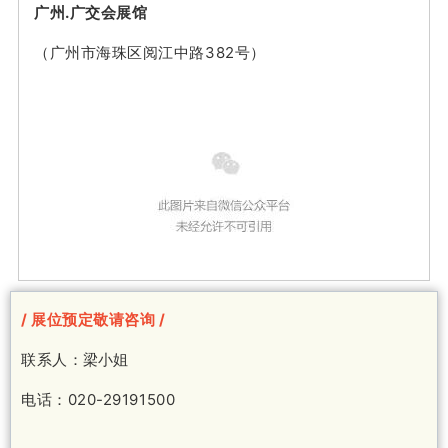
广州.广交会展馆
第五章 加快基础设施互联互通
第一节 构建现代化的综合交通运输体系
（广州市海珠区阅江中路382号）
第二节 优化提升信息基础设施
第三节 建设能源安全保障体系
第四节 强化水资源安全保障
第六章 构建具有国际竞争力的现代产业体系
第一节 加快发展先进制造业
第二节 培育壮大战略性新兴产业
第三节 加快发展现代服务业
第四节 大力发展海洋经济
第七章 推进生态文明建设
第一节 打造生态防护屏障
/ 展位预定敬请咨询 /
第二节 加强环境保护和治理
第三节 创新绿色低碳发展模式
联系人：
梁小姐
第八章 建设宜居宜业宜游的优质生活圈
第一节 打造教育和人才高地
电话：020-29191500
第二节 共建人文湾区