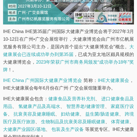
第四节 扩大社会参与
前言
粤港澳大湾区包括香港特别行政区、澳门特别行
政区和广东省广州市、深圳市、珠海市、佛山市、惠
IHE China IHE第35届广州国际大健康产业博览会将于2027年3月
州市、东莞市、中山市、江门市、肇庆市（以下称珠
10-12日在广州•广交会展馆举行，大健康博览会由广州市亿帆展
三角九市），总面积5.6万平方公里，2017年末总人
览服务有限公司主办，是国内首个提出“大健康博览会”概念。
大
口约7000万人，是我国开放程度最高、经济活力最强
健康展会已连续成功举办到第35届
，已成为亚太地区颇具规模的
的区域之一，在国家发展大局中具有重要战略地位。
大健康博览会，
2023年荣获广州市商务局颁发“成功举办18年”奖
建设粤港澳大湾区，既是新时代推动形成全面开放新
牌
！。
格局的新尝试，也是推动“一国两制”事业发展的新实
IHE China 广州国际大健康产业博览会
简称：
IHE大健康展会
，
践。为全面贯彻党的十九大精神，全面准确贯彻“一国
IHE大健康展会每年6月份在广州·广交会展馆隆重举办。
两制”方针，充分发挥粤港澳综合优势，深化内地与港
IHE大健康展会包含：
健康食品及营养补充剂
、
进口健康食品及
澳合作，进一步提升粤港澳大湾区在国家经济发展和
用品
、
氢健康产品及高端水
、
智慧养老/健康管理
、
家庭医疗设
对外开放中的支撑引领作用，支持香港、澳门融入国
备
、
抗衰美容及健康睡眠
、
妇幼健康
、
益生菌/肠道健康
、
跨境
家发展大局，增进香港、澳门同胞福祉，保持香港、
医疗及医疗旅游
、
生物制品及抗衰美容及睡眠健康
、
体育健康
、
澳门长期繁荣稳定，让港澳同胞同祖国人民共担民族
大健康产业园区/基地
、
包装及生产设备
等展览专区。IHE大健康
复兴的历史责任、共享祖国繁荣富强的伟大荣光，编
展会期待您的到来！