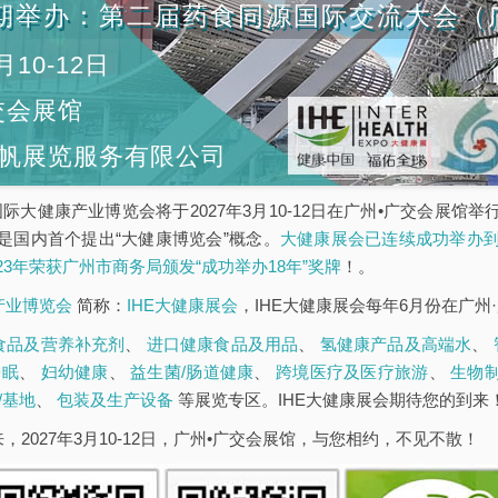
期举办：第二届药食同源国际交流大会（
月10-12日
交会展馆
帆展览服务有限公司
5届广州国际大健康产业博览会将于2027年3月10-12日在广州•广交会
是国内首个提出“大健康博览会”概念。
大健康展会已连续成功举办到
023年荣获广州市商务局颁发“成功举办18年”奖牌
！。
康产业博览会
简称：
IHE大健康展会
，IHE大健康展会每年6月份在广州
食品及营养补充剂
、
进口健康食品及用品
、
氢健康产品及高端水
、
睡眠
、
妇幼健康
、
益生菌/肠道健康
、
跨境医疗及医疗旅游
、
生物
/基地
、
包装及生产设备
等展览专区。IHE大健康展会期待您的到来
，2027年3月10-12日，广州•广交会展馆，与您相约，不见不散！