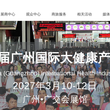
展商中心
观众中心
商旅服务
相关活动
媒体
35届广州国际大健康
 (Guangzhou) International Health Indu
2027年3月10-12日
广州•广交会展馆