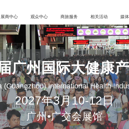
展商中心
观众中心
商旅服务
相关活动
媒体
35届广州国际大健康
 (Guangzhou) International Health Indu
2027年3月10-12日
广州•广交会展馆