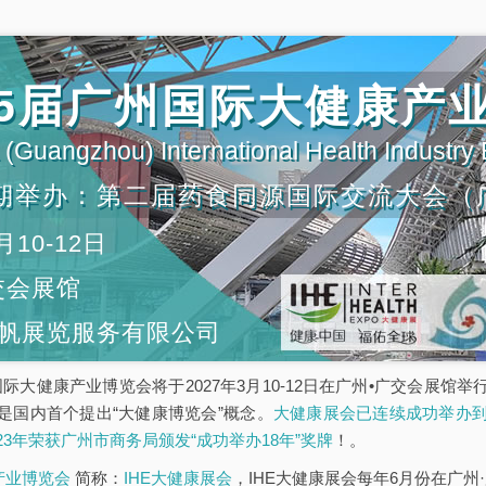
第35届广州国际大健康产
(Guangzhou) International Health Industry
期举办：第二届药食同源国际交流大会（
月10-12日
交会展馆
帆展览服务有限公司
5届广州国际大健康产业博览会将于2027年3月10-12日在广州•广交会
是国内首个提出“大健康博览会”概念。
大健康展会已连续成功举办到
023年荣获广州市商务局颁发“成功举办18年”奖牌
！。
康产业博览会
简称：
IHE大健康展会
，IHE大健康展会每年6月份在广州