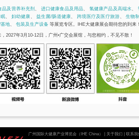
食品及营养补充剂
、
进口健康食品及用品
、
氢健康产品及高端水
、
睡眠
、
妇幼健康
、
益生菌/肠道健康
、
跨境医疗及医疗旅游
、
生物
/基地
、
包装及生产设备
等展览专区。IHE大健康展会期待您的到来
，2027年3月10-12日，广州•广交会展馆，与您相约，不见不散！
广州国际大健康产业博览会（IHE China）
|
关于我们
|
联系我