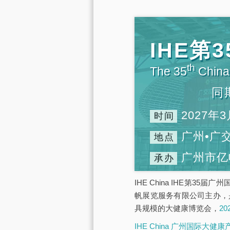
IHE
th
The 35
China 
同
2027年3
时间
广州•广
地点
广州市亿
承办
IHE China IHE第3
帆展览服务有限公司主办，
具规模的大健康博览会，
2
IHE China 广州国际大健