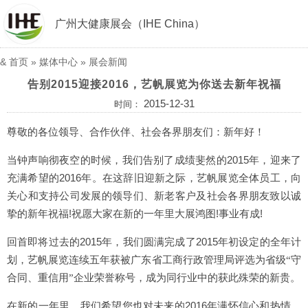
广州大健康展会（IHE China）
&
首页
»
媒体中心
»
展会新闻
告别2015迎接2016，艺帆展览为你送去新年祝福
2015-12-31
时间：
尊敬的各位领导、合作伙伴、社会各界朋友们：
新年好！
2015
当钟声响彻夜空的时候，我们告别了成绩斐然的
年，迎来了
2016
充满希望的
年。在这辞旧迎新之际，艺帆展览全体员工，向
关心和支持公司发展的领导们、新老客户及社会各界朋友致以诚
!
!
!
挚的新年祝福
祝愿大家在新的一年里大展鸿图
事业有成
2015
2015
回首即将过去的
年，
我们圆满完成了
年初设定的全年计
划，艺帆展览连续五年获被广东省工商行政管理局评选为省级“守
合同、重信用”企业荣誉称号，成为同行业中的获此殊荣的新贵。
2016
在
新的一年里，我们希望您也对未来的
年满怀信心和热情。