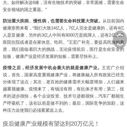
大。如何解决这6难，没有生物技术的突破，非常困难，需要生命
安全领域的国之重器。”
防治重大疾病、慢性病，也需要生命科技重大突破。
从目前国内
健康形势来看，“我们大致14亿人，7亿人完全是健康的，还有4亿
︽
人是亚健康，另外的3亿人中间有8000万是残障人，还有2亿人在
医院住院或者是在家休息、吃药。”王宏广补充，要提高民族的素
︾
质，我们面临着巨大的挑战，无论疫情前后，医疗是生命安全的
短板，健康产业是经济发展的短板，需要尽快补上。
疫情之后，经济发展中机会最大的就是健康产业。
王宏广介绍
说，首先，国家高度重视健康产业，将健康融入所有政策已经充
分体现了这点；其次，老百姓的健康需求大幅度增加，人们越来
越重视健康。疫情来了，有钱没有用，有抗体才有用；第三，技
术的进步很快，各个企业投资、技术引进都很快，汽车厂都能生
产呼吸机了，这在以前是做不到的；最后，国际竞争的加剧，这
种压力迫使我们必须紧紧追上去。
疫后健康产业规模有望达到20万亿元！