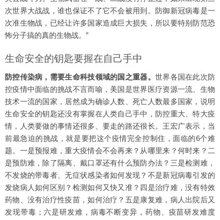
次世界大战战，谁也保证不了它不会被用到。防御新冠病毒是一
次准生物战，已经让许多国家造成巨大损失，所以要特别防范恐
怖分子搞的真的生物战。”
生命安全的钥匙要握在自己手中
防控传染病，需要生命科技领域的国之重器。
世界各国在此次防
控疫情中面临的挑战不言而喻，美国是世界医疗资源一流、生物
技术一流的国家，居然成为确诊人数、死亡人数最多国家，说明
生命安全的钥匙还没有掌握在人类自己手中，防控重大、特大疫
情，人类要做的事情还很多、要走的路还很长。王宏广表示，当
前最急迫的挑战，就是要把这个疫情完全控制住，面临的6个难
题。一是预报难，重大疫情会不会再来？从哪里来？何时来？二
是预防难，除了隔离、戴口罩还有什么预防办法？三是检测难，
不发烧的带毒者、无症状感染者如何发现？不是新冠病毒引发的
发烧病人如何区别？检测如何又快又准？四是治疗难，没有特效
药物、没有治疗性疫苗，如何治疗？五是康复难，病人出院后又
发现带毒；六是研发难，病毒不断变异，药物、疫苗研发难度