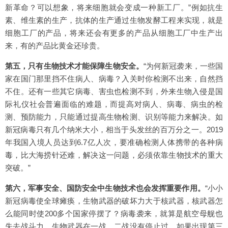
新革命？可以想象，将来细胞就会变成一种新工厂。”例如抗生
素、维生素的生产，抗体的生产通过生物发酵工程来实现，就是
细胞工厂的产品，将来还会有更多的产品从细胞工厂中生产出
来，有的产品比黄金还珍贵。
第五，只有生物技术才能保障生物安全。
“为何新冠袭来，一些国
家在国门那里挡不住病人、病毒？入关时你检测不出来，自然挡
不住。还有一些其它病毒、害虫也检测不到，外来生物入侵是国
际礼仪社会普遍面临的难题，而提高对病人、病毒、病虫的检
测、预防能力，只能通过提高生物检测、识别等能力来解决。如
新冠病毒只有几个纳米大小，相当于头发丝的百万分之一。2019
年我国入境人员达到6.7亿人次，要准确检测人体携带的各种病
毒，比大海捞针还难，解决这一问题，必须依靠生物技术的重大
突破。”
第六，军事安全、国防安全中生物技术也会发挥重要作用。
“小小
新冠病毒使全球瘫痪，生物武器的破坏力大于核武器，核武器怎
么能同时使200多个国家停摆了？病毒袭来，就算是航空母舰也
失去战斗力。生物武器在一战、二战没有停止过，如果出现第三