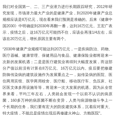
我们对全国第一、二、三产业潜力进行长期跟踪研究，2012年研
究发现，市场潜力最大产业的是健康产业，到2020年健康产业总
规模应该是8万亿元，现在看来我们预测是准确的。后来《健康中
国2030》中明确提到2030年再翻一番，达到16万亿元。王宏广表
示，疫情之后，这16万亿元可能挡不住，应该会再涨1/4左右，应
该在20万亿元，增长原因主要有两个。
“2030年健康产业规模可能达到20万亿元，一是疾病防治、药物、
医疗器械、健康管理、保健用品与食品、健康保险业都将迎来一
次新的发展机遇；二是是医疗建筑业将得到大幅度发展，而这部
分产值以前没有计算在8万亿元、16万亿元以内。疫后要把修建
防御传染病的建筑设施作为发展重点之一，如传染病的医院、医
住两用宾馆、医学两用校舍、医疗船、移动医疗车、负压床、社
区医文体多用设施等等，将迎来一次大发展的机遇。因为从全世
界来看，平均三年左右，人类就会发现一个以前不认识的病原
菌，160多万种的病原菌不断在变异，人类与病源物做斗争上一
个长期的任务，我们要有宏大的防疫建筑体系，沉着应对重大、
特大疫情，不能总是疫情出现后再修建火神山、方舱医院”。