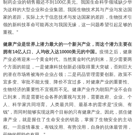
制药企业的销售额还不到100亿美元。我国生命科学领域缺少华
为这样的大型企业和企业集团。我国生物技术其与产业与发达国
家的差距，实际上大于信息技术与发达国家的差距，生物技术引
领的新科技革命可能再次与我国无缘，这一问题希望引起足够的
重视。”
健康产业是世界上潜力最大的一个新兴产业，而这个潜力主要在
拥有14亿人口、人均收入达10000美元的中国。
疫情之后，健康
产业必将迎来一个黄金时代。当然黄金时代的到来，至少需要两
个方面的前提，一是健康科技创新必须取得重大突破，否则巨大
的潜在市场将被海外企业占领；二是药品管理需要创新。政策不
宜多变、审批不能太慢、降价不宜过多，对健康产业的重要性、
生物经济的重要性不宜视而不见。健康产业作为朝阳产业不会自
己到来，而是需要社会各界的重视与支持，需要政府、企业、个
人、科学家共同培育。人类最共同、最基本的需求是“没病、有
钱”，而同时能够实现这两个目标的只有健康产业。因此，抓住健
康产业，就是握住了生命安全的钥匙，掌握了生物安全的主动
权。一旦疫情暴发，有钱没用、有势没用，自身的抗体最管用，
药物的帮助也有用。”