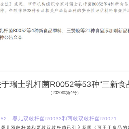
于瑞士乳杆菌R0052等53种“三新食
（2020年第4号）
52、婴儿双歧杆菌R0033和两歧双歧杆菌R0071
菌、婴儿双歧杆菌和两歧双歧杆菌已列入我国《可用于食品