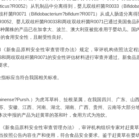
helveticus?R0052）从乳制品中分离得到，婴儿双歧杆菌R0033（Bifidobacte
0071（Bifidobacterium?bifidum?R0071）从成人肠
0052、婴儿双歧杆菌R0033和两歧双歧杆菌R0071已通过美国食
这3种菌株的产品已在加拿大、波兰、澳大利亚被批准用于婴幼儿。国
好的食用安全性，且耐受性良好。
和《新食品原料安全性审查管理办法》规定，审评机构依照法定程
0033和两歧双歧杆菌R0071的安全性评估材料进行审查并通过。新食
要求。
全指标应当符合我国相关标准。
m?chinense?Pursh.）为虎耳草科、扯根菜属，在我国四川、广
苏、安徽、江西、河南、湖北、湖南、广西、贵州、云南等大部分
本次申报的产品为赶黄草的茎和叶，食用方式为泡饮。
和《新食品原料安全性审查管理办法》，审评机构组织专家对赶黄
当按照公告内容生产和使用，符合食品安全要求。鉴于赶黄草在婴