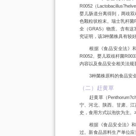
R0052（Lactobacillus?
婴儿肠道分离得到，两歧双歧杆菌R
色颗粒状粉末。瑞士乳杆菌R
全（GRAS）物质。含有
究证明，该3种菌株具有较
根据《食品安全法》
R0052、婴儿双歧杆菌R
内容以及食品安全相关法规
3种菌株原料的食品安
（二）赶黄草
赶黄草（Penthoru
宁、河北、陕西、甘肃、江
史，食用方式以泡饮为主。
根据《食品安全法》
过。新食品原料生产单位应