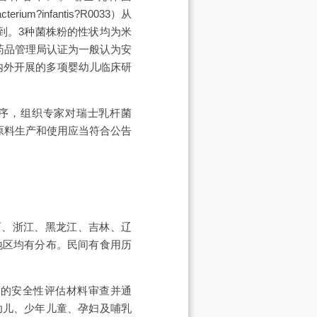
rium?infantis?R0033）从
道分离得到。3种菌株粉的性状均为米
品药品管理局认证为一般认为安
内外开展的多项婴幼儿临床研
序，组织专家对瑞士乳杆菌
品原料生产和使用应当符合公告
东、山西、浙江、黑龙江、吉林、辽
地区均有分布。民间有食用历
草的安全性评估材料审查并通
幼儿、少年儿童、孕妇及哺乳