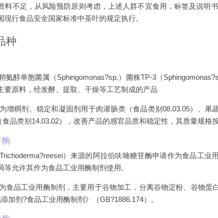
资料不足，从风险预防原则考虑，上述人群不宜食用，标签及说明书
国现行食品安全国家标准中茶叶的规定执行。
品种
菌属（Sphingomonas?sp.）菌株TP-3（Sphingomonas?sanxa
主要原料，经发酵、提取、干燥等工艺制成的产品
为增稠剂、稳定和凝固剂用于肉灌肠类（食品类别08.03.05）、
饮料（食品类别14.03.02），改善产品的感官品质和稳定性，其质量规
苷酶
richoderma?reesei）来源的阿拉伯呋喃糖苷酶申请作为食品
局等允许其作为食品工业用酶制剂使用。
为食品工业用酶制剂，主要用于谷物加工，分离谷物淀粉、谷物蛋
加剂?食品工业用酶制剂》（GB?1886.174）。