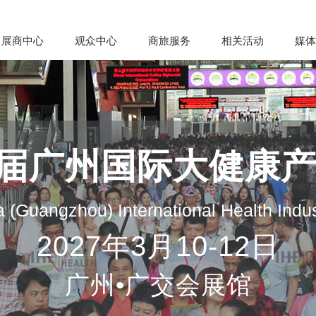
展商中心
观众中心
商旅服务
相关活动
媒体
35届广州国际大健康
 (Guangzhou) International Health Indu
2027年3月10-12日
广州•广交会展馆