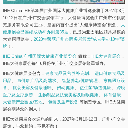
IHE China IHE第35届广州国际大健康产业博览会将于2027年3月
10-12日在广州•广交会展馆举行，大健康博览会由广州市亿帆展
览服务有限公司主办，是国内首个提出“大健康博览会”概念。
大
健康展会已连续成功举办到第35届
，已成为亚太地区颇具规模的
大健康博览会，
2023年荣获广州市商务局颁发“成功举办18年”奖
牌
！。
IHE China 广州国际大健康产业博览会
简称：
IHE大健康展会
，
IHE大健康展会每年6月份在广州·广交会展馆隆重举办。
IHE大健康展会包含：
健康食品及营养补充剂
、
进口健康食品及
用品
、
氢健康产品及高端水
、
智慧养老/健康管理
、
家庭医疗设
备
、
抗衰美容及健康睡眠
、
妇幼健康
、
益生菌/肠道健康
、
跨境
医疗及医疗旅游
、
生物制品及抗衰美容及睡眠健康
、
体育健康
、
大健康产业园区/基地
、
包装及生产设备
等展览专区。IHE大健康
展会期待您的到来！
IHE大健康展会欢迎您的到来，2027年3月10-12日，广州•广交会
展馆，与您相约，不见不散！