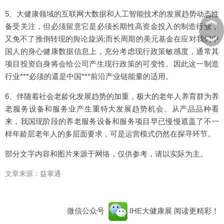
5、大健康领域的互联网大数据和人工智能技术的发展趋势动态性
︽
备受关注，但必须留意它是必须长期性高资金投入的制造行业，
︾
又免不了推倒转现的舆论旋涡;而长周期的美元基金在应对我们中
国人的身心健康数据信息上，充分考虑现行政策敏感度，通常其
项目投资自身将会给公司产生现行政策的可变性。因此这一制造
行业***必须的還是中国***前沿产业链能量的适用。
6、伴随着社会老龄化发展趋势的加重，极大的老年人养育群为养
老服务设备和服务业产生重特大发展趋势机会。从产品品种看
来，我国现阶段的养老服务设备和服务项目早已慢慢遮盖了不一
样年龄层老年人的多层面要求，可是运营模式仍然在探寻环节。
部分文字内容和图片来源于网络，仅供参考，请以实际为主。
文章来源：益掌通
微信公众号
IHE大健康展
阅读更精彩！