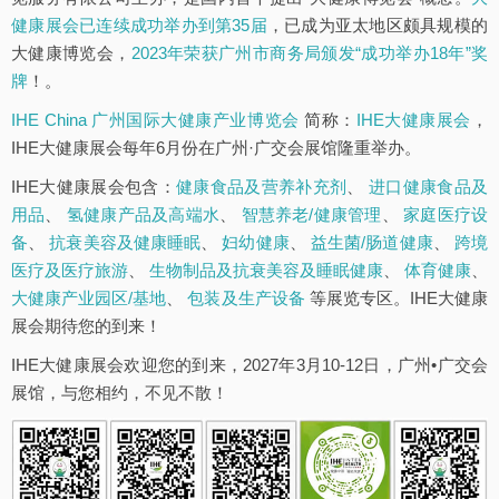
健康展会已连续成功举办到第35届
，已成为亚太地区颇具规模的
大健康博览会，
2023年荣获广州市商务局颁发“成功举办18年”奖
牌
！。
IHE China 广州国际大健康产业博览会
简称：
IHE大健康展会
，
IHE大健康展会每年6月份在广州·广交会展馆隆重举办。
IHE大健康展会包含：
健康食品及营养补充剂
、
进口健康食品及
用品
、
氢健康产品及高端水
、
智慧养老/健康管理
、
家庭医疗设
备
、
抗衰美容及健康睡眠
、
妇幼健康
、
益生菌/肠道健康
、
跨境
医疗及医疗旅游
、
生物制品及抗衰美容及睡眠健康
、
体育健康
、
大健康产业园区/基地
、
包装及生产设备
等展览专区。IHE大健康
展会期待您的到来！
IHE大健康展会欢迎您的到来，2027年3月10-12日，广州•广交会
展馆，与您相约，不见不散！