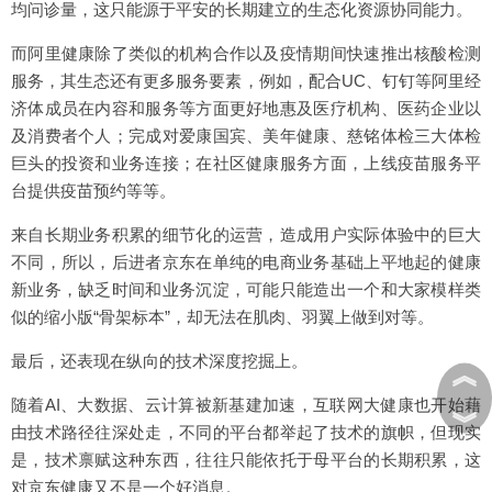
均问诊量，这只能源于平安的长期建立的生态化资源协同能力。
而阿里健康除了类似的机构合作以及疫情期间快速推出核酸检测
服务，其生态还有更多服务要素，例如，配合UC、钉钉等阿里经
济体成员在内容和服务等方面更好地惠及医疗机构、医药企业以
及消费者个人；完成对爱康国宾、美年健康、慈铭体检三大体检
巨头的投资和业务连接；在社区健康服务方面，上线疫苗服务平
台提供疫苗预约等等。
来自长期业务积累的细节化的运营，造成用户实际体验中的巨大
不同，所以，后进者京东在单纯的电商业务基础上平地起的健康
新业务，缺乏时间和业务沉淀，可能只能造出一个和大家模样类
似的缩小版“骨架标本”，却无法在肌肉、羽翼上做到对等。
最后，还表现在纵向的技术深度挖掘上。
︽
随着AI、大数据、云计算被新基建加速，互联网大健康也开始藉
︾
由技术路径往深处走，不同的平台都举起了技术的旗帜，但现实
是，技术禀赋这种东西，往往只能依托于母平台的长期积累，这
对京东健康又不是一个好消息。