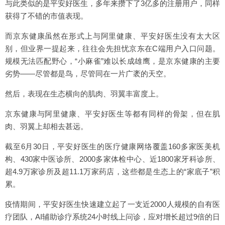
与此类似的是平安好医生，多年来攒下了3亿多的注册用户，同样
获得了不错的市值表现。
而京东健康虽然在形式上与阿里健康、平安好医生没有太大区
别，但业界一提起来，往往会先担忧京东在C端用户入口问题。
规模无法匹配野心，“小麻雀”难以长成雄鹰，是京东健康的主要
劣势——尽管都是鸟，尽管同在一片广袤的天空。
然后，表现在生态横向的肌肉、羽翼丰富度上。
京东健康与阿里健康、平安好医生等都有同样的骨架，但在肌
肉、羽翼上却相去甚远。
截至6月30日，平安好医生的医疗健康网络覆盖160多家医美机
构、430家中医诊所、2000多家体检中心、近1800家牙科诊所、
超4.9万家诊所及超11.1万家药店，这些都是生态上的“家底子”积
累。
疫情期间，平安好医生快速建立起了一支近2000人规模的自有医
疗团队，AI辅助诊疗系统24小时线上问诊，应对增长超过9倍的日