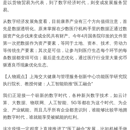
是以货物贸易为代表，到了数字经济时代，则变成发展服务贸
易。
从数字经济发展角度看，目前康养产业有三个方向值得注意，首
先是数据透明化。原来掌握在少数医疗机构手里的数据正通过数
据资产化步伐来变成全民共有财产。今年4月国务院印发的文件里
第一次把数据作为资产要素，等同于土地、资本、技术、劳动力
等传统生产要素；其次是可信，让参与到医疗生态每个环节的每
条数据都变得可信；最后是生态优化，通过医疗行业里大量劣币
驱逐良币现象优化生态。
【人物观点】上海交大健康与管理服务创新中心功能医学研究院
执行院长、教授何健：人工智能助推“医工融合”
我们正迎接一个崭新的数字时代，各种新兴数字技术，如云计
算、大数据、物联网、人工智能、5G等都在为这个时代、为企
业、产业赋能。而且几乎所有企业都意识到，谁能够比较早地拥
抱数字时代，谁就能享受被赋能的红利。
这次疫情一定程度上直接推进了“医工融合”发展，比如机械手做