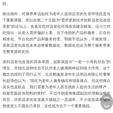
防。
除治病外，对康养来说如何为老年人提供适宜的生存环境也是当
下重要课题。所以在第二个主题为“需求更新技术创新适老化改造
革新”的论坛上，各嘉宾也对适老化环境改造建言献策。伍小兰对
此指出，从老人需求偏好上看，当下传统的产品和服务，正在向
精准化、平台化的产品和服务转变。鄂俊宇也认为，不难发现，
居家适老化改造未来必将被数据化，数据化也会为整个服务带来
完整资源和支持。
谈到适老化改造的具体举措，赵新就提出“一老一小有机结合”的
理念，并指出这种结合可以对老人健康精神起到很大作用。这个
概念也得到了同行认可，北京鹤逸慈老年生活用品有限公司董事
长赵强也认为，“现在为老年人服务确实有很多痛点，但这些痛点
其实也是机会，我们需要为老年人甚至残疾人提供生活的尊严，
给家里面提供照料的便利”。不过今朝装饰集团副总经理戴仙艳也
︽
坦言，目前适老化改造最大挑战之一是成本，不少改造成本偏高
︾
致使老人不愿自己承担，这也成为当下一个重要挑战。