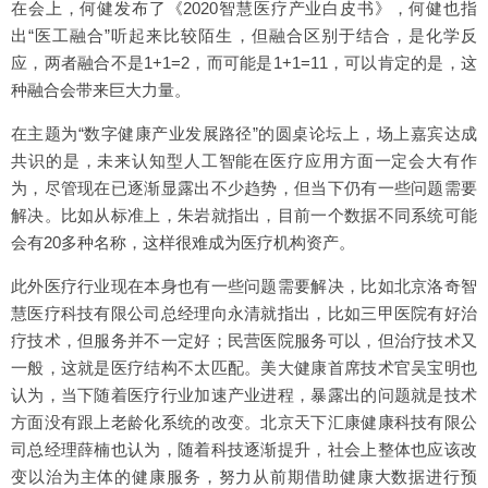
在会上，何健发布了《2020智慧医疗产业白皮书》，何健也指
出“医工融合”听起来比较陌生，但融合区别于结合，是化学反
应，两者融合不是1+1=2，而可能是1+1=11，可以肯定的是，这
种融合会带来巨大力量。
在主题为“数字健康产业发展路径”的圆桌论坛上，场上嘉宾达成
共识的是，未来认知型人工智能在医疗应用方面一定会大有作
为，尽管现在已逐渐显露出不少趋势，但当下仍有一些问题需要
解决。比如从标准上，朱岩就指出，目前一个数据不同系统可能
会有20多种名称，这样很难成为医疗机构资产。
此外医疗行业现在本身也有一些问题需要解决，比如北京洛奇智
慧医疗科技有限公司总经理向永清就指出，比如三甲医院有好治
疗技术，但服务并不一定好；民营医院服务可以，但治疗技术又
一般，这就是医疗结构不太匹配。美大健康首席技术官吴宝明也
认为，当下随着医疗行业加速产业进程，暴露出的问题就是技术
方面没有跟上老龄化系统的改变。北京天下汇康健康科技有限公
司总经理薛楠也认为，随着科技逐渐提升，社会上整体也应该改
变以治为主体的健康服务，努力从前期借助健康大数据进行预