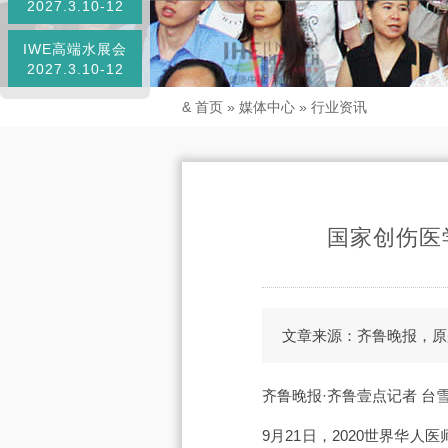
2027.3.10-12
IWE高端水展会
2027.3.10-12
&
首页
»
媒体中心
»
行业资讯
国家创伤医
文章来源：齐鲁晚报，原
齐鲁晚报·齐鲁壹点记者 台雪
9月21日，2020世界华