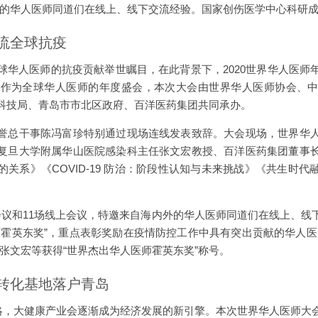
外的华人医师同道们在线上、线下交流经验。国家创伤医学中心科研
流全球抗疫
球华人医师的抗疫贡献举世瞩目，在此背景下，2020世界华人医师
。作为全球华人医师的年度盛会，本次大会由世界华人医师协会、
科技局、青岛市市北区政府、百洋医药集团共同承办。
誉总干事陈冯富珍特别通过现场连线发表致辞。大会现场，世界华
复旦大学附属华山医院感染科主任张文宏教授、百洋医药集团董事
关系》《COVID-19 防治：阶段性认知与未来挑战》《共生时
会议和11场线上会议，特邀来自海内外的华人医师同道们在线上、线
师霍英东奖”，重点表彰奖励在疫情防控工作中具有突出贡献的华人医
张文宏等获得“世界杰出华人医师霍英东奖”称号。
转化基地落户青岛
战略，大健康产业会逐渐成为经济发展的新引擎。本次世界华人医师大