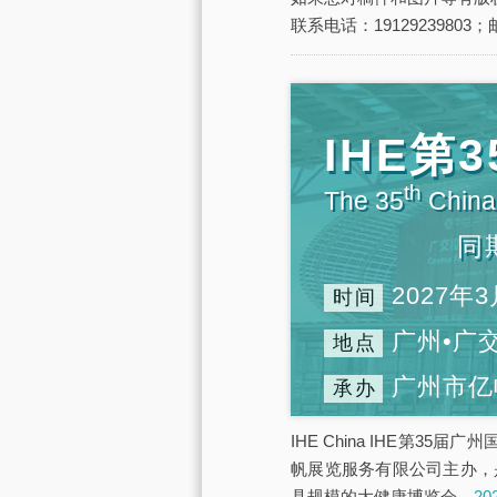
联系电话：19129239803；邮
IHE
th
The 35
China 
同
2027年3
时间
广州•广
地点
广州市亿
承办
IHE China IHE第3
帆展览服务有限公司主办，
具规模的大健康博览会，
2