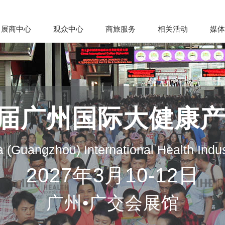
展商中心
观众中心
商旅服务
相关活动
媒体
35届广州国际大健康
 (Guangzhou) International Health Indu
2027年3月10-12日
广州•广交会展馆