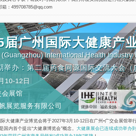
箱：499708785@qq.com
第35届广州国际大健康产
(Guangzhou) International Health Industry
期举办：第二届药食同源国际交流大会（
月10-12日
交会展馆
帆展览服务有限公司
5届广州国际大健康产业博览会将于2027年3月10-12日在广州•广交会
是国内首个提出“大健康博览会”概念。
大健康展会已连续成功举办到
023年荣获广州市商务局颁发“成功举办18年”奖牌
！。