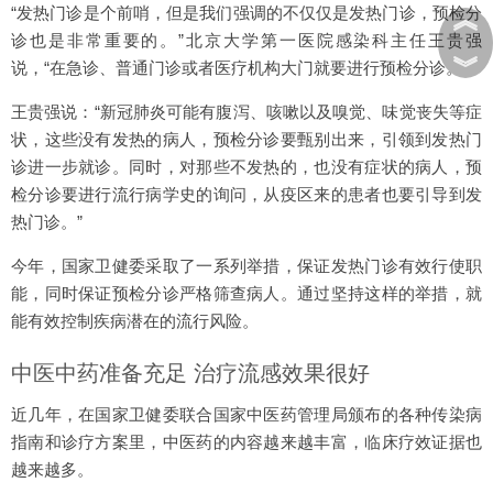
“发热门诊是个前哨，但是我们强调的不仅仅是发热门诊，预检分
︽
诊也是非常重要的。”北京大学第一医院感染科主任王贵强
︾
说，“在急诊、普通门诊或者医疗机构大门就要进行预检分诊。”
王贵强说：“新冠肺炎可能有腹泻、咳嗽以及嗅觉、味觉丧失等症
状，这些没有发热的病人，预检分诊要甄别出来，引领到发热门
诊进一步就诊。同时，对那些不发热的，也没有症状的病人，预
检分诊要进行流行病学史的询问，从疫区来的患者也要引导到发
热门诊。”
今年，国家卫健委采取了一系列举措，保证发热门诊有效行使职
能，同时保证预检分诊严格筛查病人。通过坚持这样的举措，就
能有效控制疾病潜在的流行风险。
中医中药准备充足 治疗流感效果很好
近几年，在国家卫健委联合国家中医药管理局颁布的各种传染病
指南和诊疗方案里，中医药的内容越来越丰富，临床疗效证据也
越来越多。