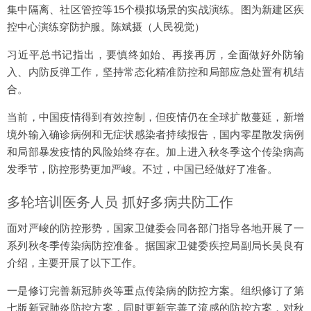
集中隔离、社区管控等15个模拟场景的实战演练。图为新建区疾
控中心演练穿防护服。陈斌摄（人民视觉）
习近平总书记指出，要慎终如始、再接再厉，全面做好外防输
入、内防反弹工作，坚持常态化精准防控和局部应急处置有机结
合。
当前，中国疫情得到有效控制，但疫情仍在全球扩散蔓延，新增
境外输入确诊病例和无症状感染者持续报告，国内零星散发病例
和局部暴发疫情的风险始终存在。加上进入秋冬季这个传染病高
发季节，防控形势更加严峻。不过，中国已经做好了准备。
多轮培训医务人员 抓好多病共防工作
面对严峻的防控形势，国家卫健委会同各部门指导各地开展了一
系列秋冬季传染病防控准备。据国家卫健委疾控局副局长吴良有
介绍，主要开展了以下工作。
一是修订完善新冠肺炎等重点传染病的防控方案。组织修订了第
七版新冠肺炎防控方案，同时更新完善了流感的防控方案，对秋