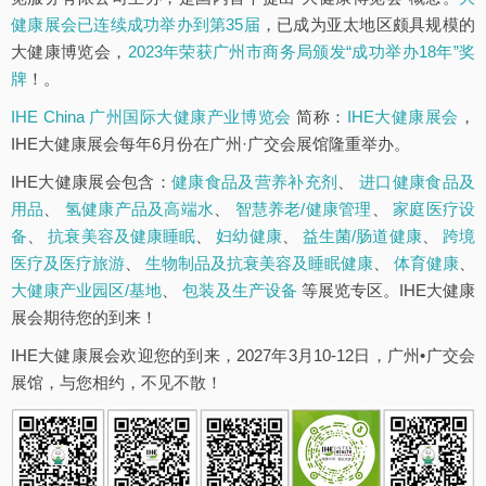
健康展会已连续成功举办到第35届
，已成为亚太地区颇具规模的
大健康博览会，
2023年荣获广州市商务局颁发“成功举办18年”奖
牌
！。
IHE China 广州国际大健康产业博览会
简称：
IHE大健康展会
，
IHE大健康展会每年6月份在广州·广交会展馆隆重举办。
IHE大健康展会包含：
健康食品及营养补充剂
、
进口健康食品及
用品
、
氢健康产品及高端水
、
智慧养老/健康管理
、
家庭医疗设
备
、
抗衰美容及健康睡眠
、
妇幼健康
、
益生菌/肠道健康
、
跨境
医疗及医疗旅游
、
生物制品及抗衰美容及睡眠健康
、
体育健康
、
大健康产业园区/基地
、
包装及生产设备
等展览专区。IHE大健康
展会期待您的到来！
IHE大健康展会欢迎您的到来，2027年3月10-12日，广州•广交会
展馆，与您相约，不见不散！