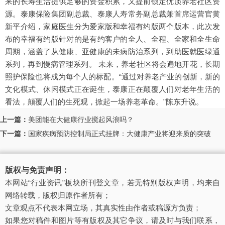
来的长寿生活提供足够的资金积累，又提前锁定优质养老社区资
源。泰康保险集团副总裁、泰康人寿常务副总裁兼首席运营官黄
新平介绍，家庭医生分为爱家版和幸福有约版两个版本，此次发
布的幸福有约版针对的是有约客户的全人、全程、全家和全生命
周期，涵盖了从健康、亚健康的未病防治系列，到助医就医绿通
系列，再到慢病管理系列。 未来，养老社区将会遍地开花，长期
照护保险也将成为每个人的标配。“通过对养老产业的创新，新的
文化模式、休闲模式正在诞生，泰康正在颠覆人们对老年生活的
看法，颠覆人们的生死观，掀起一场养老革命。”陈东升说。
上一篇：
美团能在大健康行业搅起风浪吗？
下一篇：
国家疾病预防控制局正式挂牌：大健康产业将迎来质的突破
版权与免责声明：
本网站“行业资讯”板块所刊登文章，若无特别版权声明，均来自
网络转载，版权归原作者所有；
文章观点不代表本网立场，其真实性由作者或稿源方负责；
如果您对稿件和图片等有版权及其它争议，请及时与我们联系，