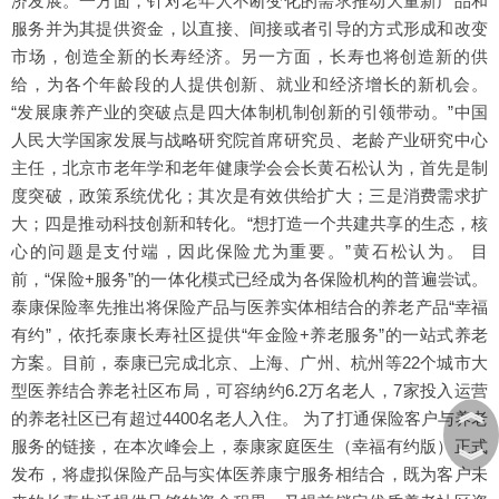
济发展。一方面，针对老年人不断变化的需求推动大量新产品和
服务并为其提供资金，以直接、间接或者引导的方式形成和改变
市场，创造全新的长寿经济。另一方面，长寿也将创造新的供
给，为各个年龄段的人提供创新、就业和经济增长的新机会。
“发展康养产业的突破点是四大体制机制创新的引领带动。”中国
人民大学国家发展与战略研究院首席研究员、老龄产业研究中心
主任，北京市老年学和老年健康学会会长黄石松认为，首先是制
度突破，政策系统优化；其次是有效供给扩大；三是消费需求扩
大；四是推动科技创新和转化。“想打造一个共建共享的生态，核
心的问题是支付端，因此保险尤为重要。”黄石松认为。 目
前，“保险+服务”的一体化模式已经成为各保险机构的普遍尝试。
泰康保险率先推出将保险产品与医养实体相结合的养老产品“幸福
有约”，依托泰康长寿社区提供“年金险+养老服务”的一站式养老
方案。目前，泰康已完成北京、上海、广州、杭州等22个城市大
型医养结合养老社区布局，可容纳约6.2万名老人，7家投入运营
︽
的养老社区已有超过4400名老人入住。 为了打通保险客户与养老
服务的链接，在本次峰会上，泰康家庭医生（幸福有约版）正式
︾
发布，将虚拟保险产品与实体医养康宁服务相结合，既为客户未