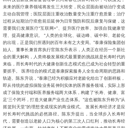
未来的医疗康养领域将发生三大转变，民众层面由被动治疗变成
主动自我管理；医院层面注重收治数量变为注重疗愈质量；治疗
过程从短期治疗痊愈前后延伸为日常预防和院后康复与保健，这
需要我们发展医疗“互联网+”、提升医疗效率、加强自我健康管
理、提高健康意识。 “人类的全球化、碳达峰、碳中和、老龄化
的出现，正是我们所遇到的百年未有之大变局。”泰康保险集团创
始人、董事长兼首席执行官陈东升表示，人类正在经历一个新社
会的重大解构，人类终极发展模式最重要的挑战就是长寿时代的
来临，而长寿时代的大健康创新生态模式也已成为社会转型的重
要抓手。 医养结合的模式是泰康探索服务人全生命周期的思路和
轨迹。陈东升说，“泰康已经为积极应对老龄化给出了创新样板，
即从传统的虚拟保险业务延伸到实体的医养服务领域，实际上形
成了保险支付端和医养服务端两大体系，构建了‘长寿、健康、富
足’三个闭环，打造大健康产业生态体系。”这也被陈东升称为“从
摇篮到天堂”的理想变成现实的商业模式。 发展长寿经济才是应
对长寿时代挑战的必然路径。陈东升提出，当全球步入长寿时
代，需要创造以老龄人口为核心的第三次人口红利，推动长寿经