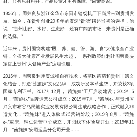
材。只有原材料好，产品质量才更有保障。”周荣良说。
1996年，周荣良从浙江金华市东阳市缝纫机厂下岗后来到贵州发
展。如今，在贵州创业20多年的资深“贵漂”谈起当初的选择，他
说，“贵州山好、水好、生态好，还有广阔的市场，来贵州是正确
的选择。”
近年来，贵州围绕构建“医、养、健、管、游、食”大健康全产业
链，全省大健康产业发展风生水起，一系列政策红利让周荣良决
定搭上贵州“大健康产业”这艘快船。
2016年，周荣良利用资源和自有技术，将苗医苗药和贵州非遗文
化结合，打造“茜施妹”文化品牌，成功研发本草坐垫，并荣获3项
国家专利证书。2017年12月，“茜施妹”工厂启动建设；2019年5
月，“茜施妹”品牌运营公司成立；2019年7月，“茜施妹”与贵州省
兴义市布谷鸟民族实业发展有限公司达成战略合作，正式融入非
遗文化，“茜施妹”进入体验式试营销阶段；2019年8月，“茜施
妹”重庆、铜仁运营中心成立，开阳线下体验店开业；2019年11
月，“茜施妹”安顺运营分公司开业……