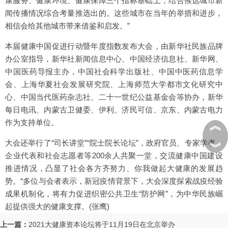
康服务、健康环境、健康保障三个指标基础上，结合候选城市新
闻传播情况综合考量推选出的。这些城市在当年的举措和进步，
相信会给其他城市带来借鉴和启发。”
本届健康中国促进行动暨年度指数发布大会，由新华社民族品牌
办公室指导，新华社新闻信息中心、中国经济信息社、新华网、
中国医药导报主办，中国社会科学出版社、中国中医药信息学
会、上海华夏社会发展研究院、上海师范大学都市文化研究中
心、中国当代医药杂志社、二十一世纪公益基金会等协办，新华
每日电讯、内蒙古卫健委、伊利、济民可信、京东、内蒙古电力
作为支持单位。
︽
大会还举行了“司长讲堂”“院士院长论坛”，政府官员、专家学者、
︾
企业代表和社会志愿者等200余人共聚一堂，交流健康中国建设
推进情况，凸显了社会各方齐努力、你我做起大健康的发展趋
势。“多位与会者表示，新冠疫情背景下，大会深度探索战疫经验
成果机制化，将有力促进织密公共卫生“防护网”，为中华民族崛
起提供强大的健康支撑。(张鹰)
上一篇：
2021大健康资本论坛将于11月19日在北京举办