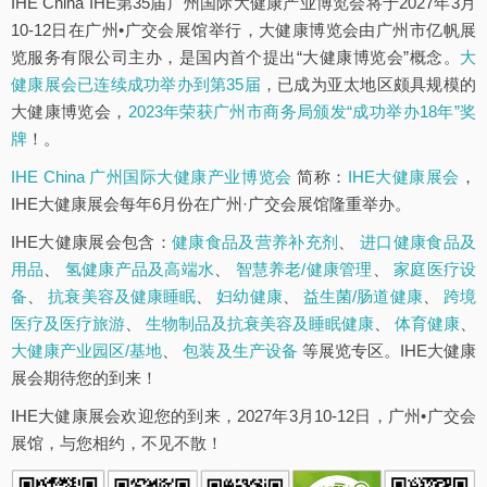
IHE China IHE第35届广州国际大健康产业博览会将于2027年3月
10-12日在广州•广交会展馆举行，大健康博览会由广州市亿帆展
览服务有限公司主办，是国内首个提出“大健康博览会”概念。
大
健康展会已连续成功举办到第35届
，已成为亚太地区颇具规模的
大健康博览会，
2023年荣获广州市商务局颁发“成功举办18年”奖
牌
！。
IHE China 广州国际大健康产业博览会
简称：
IHE大健康展会
，
IHE大健康展会每年6月份在广州·广交会展馆隆重举办。
IHE大健康展会包含：
健康食品及营养补充剂
、
进口健康食品及
用品
、
氢健康产品及高端水
、
智慧养老/健康管理
、
家庭医疗设
备
、
抗衰美容及健康睡眠
、
妇幼健康
、
益生菌/肠道健康
、
跨境
医疗及医疗旅游
、
生物制品及抗衰美容及睡眠健康
、
体育健康
、
大健康产业园区/基地
、
包装及生产设备
等展览专区。IHE大健康
展会期待您的到来！
IHE大健康展会欢迎您的到来，2027年3月10-12日，广州•广交会
展馆，与您相约，不见不散！