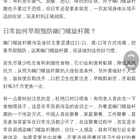
等，有时发生嗳气、反酸、恶心、呕吐的症状。对于幽门螺旋杆
菌也不要过于恐慌，但日常还是要多留意，一旦发现身体出现不
适的症状，应及时到正规就医。
日常如何早期预防幽门螺旋杆菌？
幽门螺旋杆菌传染途径主要是通过口-口、粪-口等方式传播，想
要早期预防，远离幽门螺旋杆菌，应该做到这些好习惯。
︽
首先尽量少吃生食和刺激性食物，它们会刺激胃黏膜，降低其抵
︾
抗力，从而为幽门螺旋杆菌的入侵创造条件。另外要做好个人卫
生，饭前便后勤洗手，口腔卫生也要注意，早晚勤刷牙，牙刷最
好每3个月更换一次。
有一点要特别注意的是，杜绝口对口喂食：有些老人喜欢含一下
食物喂孩子，这是非常容易传染的途径之一。共餐是幽门螺旋杆
菌的一个传染方式，中国人喜欢聚餐，家庭聚餐、工作聚餐，甚
至参加喜宴等在日常生活都少不了，在这聚餐过程中，其实是非
常容易感染幽门螺旋杆菌的，往往一人感染，就有可能引起全家
被传染。如果需要外出就餐，尽量选择用餐环境卫生较好的餐