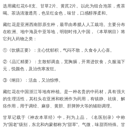
选用藏红花6-8支、甘草2片、黄芪2片。以此为组合泡茶，煮茶
喝。茶汤清澈透亮，色呈红金色，味甘，口感醇厚柔和。
藏红花是亚洲西南部原生种，最早由希腊人人工栽培。主要分布
在欧洲、地中海及中亚等地，明朝时传入中国，《本草纲目》将
它列入药物之类：
①《饮膳正要》：主心忧郁积，气闷不散，久食令人心喜。
②《品汇精要》：主散郁调血，宽胸膈，开胃进饮食，久服滋下
元，悦颜色，及治伤寒发狂。
③《纲目》：活血，又治惊悸。
藏红花在中国浙江等地有种植。是一种名贵的中药材，具有强大
的生理活性，其柱头在亚洲和欧洲作为药用，有镇静、祛痰、解
痉作用，用于调经、麻疹、黄胆、肝脾肿大等的辅助调理。
甘草记载于《神农本草经》中，列为上品，《名医别录》中称
为“国老”级别，东北和内蒙都称为“甜草”。气微，味甜而特殊。甘