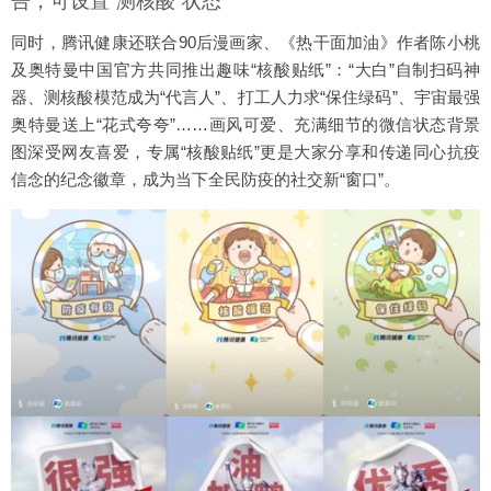
告，可设置“测核酸“状态
同时，腾讯健康还联合90后漫画家、《热干面加油》作者陈小桃
及奥特曼中国官方共同推出趣味“核酸贴纸”：“大白”自制扫码神
器、测核酸模范成为“代言人”、打工人力求“保住绿码”、宇宙最强
奥特曼送上“花式夸夸”……画风可爱、充满细节的微信状态背景
图深受网友喜爱，专属“核酸贴纸”更是大家分享和传递同心抗疫
信念的纪念徽章，成为当下全民防疫的社交新“窗口”。