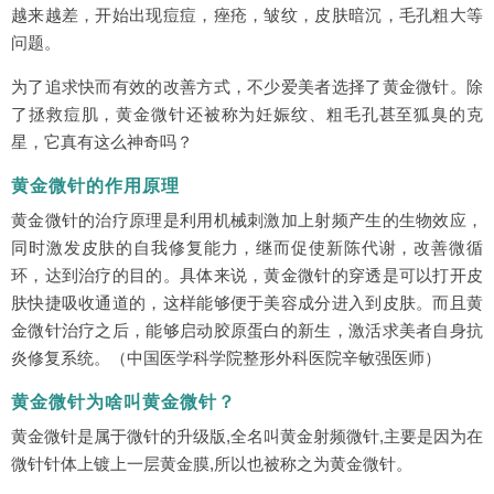
越来越差，开始出现痘痘，痤疮，皱纹，皮肤暗沉，毛孔粗大等
问题。
为了追求快而有效的改善方式，不少爱美者选择了黄金微针。除
了拯救痘肌，黄金微针还被称为妊娠纹、粗毛孔甚至狐臭的克
星，它真有这么神奇吗？
黄金微针的作用原理
黄金微针的治疗原理是利用机械刺激加上射频产生的生物效应，
同时激发皮肤的自我修复能力，继而促使新陈代谢，改善微循
环，达到治疗的目的。具体来说，黄金微针的穿透是可以打开皮
肤快捷吸收通道的，这样能够便于美容成分进入到皮肤。而且黄
金微针治疗之后，能够启动胶原蛋白的新生，激活求美者自身抗
炎修复系统。（中国医学科学院整形外科医院辛敏强医师）
黄金微针为啥叫黄金微针？
黄金微针是属于微针的升级版,全名叫黄金射频微针,主要是因为在
微针针体上镀上一层黄金膜,所以也被称之为黄金微针。