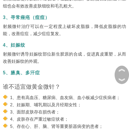
组也会有效改善皮肤细纹和毛孔粗大。
3、寻常痤疮（痘痘）
射频微针治疗可以在一定程度上破坏皮脂腺，降低皮脂腺的功
能，改善痘痘，减少痘痘复发。
4、妊娠纹
射频微针诱导妊娠纹部位新生胶原的合成，促进真皮重塑，从而
改善妊娠纹的外观。
︽
5、腋臭、多汗症
︾
谁不适宜做黄金微针？
1、患有高血压、糖尿病、血友病、血小板减少症疾病者；
2、妊娠期、哺乳期以及月经期女性；
3、面部皮肤存在损伤者；
4、皮肤存在严重过敏症状者；
5、存在心、肝、脑、肾等重要脏器病变的患者；