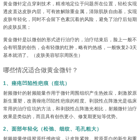
黄金微针定点穿刺技术，精准地定位于问题所在位置，轻松实现
透皮直达皮肤内层，可有效解除重金属，清除肌肤自由基，实现
皮肤年轻化，同时不会留下色素沉着的风险，避免了治疗后短期
的皮肤反黑；
黄金微针是以微创的形式进行治疗的，治疗结束后，脸上一般不
会有明显的创伤，会有轻微的红肿，略有灼热感，一般恢复2-3天
基本就消了。（皮肤美容邬宗周医生）
哪些情况适合做黄金微针？
1、痤疮凹陷性疤痕（痘坑）
射频微针的射频能量作用于微针周围组织产生热效应，刺激胶原
新生重塑，改善痤疮凹陷性疤痕的程度。剥脱性点阵激光是临床
常用的治疗痘坑的方法，和剥脱性点阵激光相比，射频微针治疗
效果是类似的，而且具有创伤更小、修复期更短等优势。
2、面部年轻化（松弛、细纹、毛孔粗大）
射频能量使得胶原纤维收缩，让皮肤紧致。胶原蛋白的新生和重