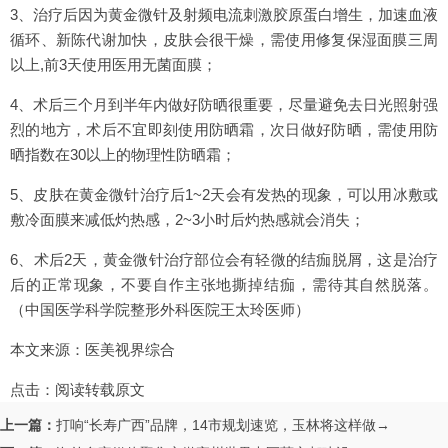
3、治疗后因为黄金微针及射频电流刺激胶原蛋白增生，加速血液
循环、新陈代谢加快，皮肤会很干燥，需使用修复保湿面膜三周
以上,前3天使用医用无菌面膜；
4、术后三个月到半年内做好防晒很重要，尽量避免去日光照射强
烈的地方，术后不宜即刻使用防晒霜，次日做好防晒，需使用防
晒指数在30以上的物理性防晒霜；
5、皮肤在黄金微针治疗后1~2天会有发热的现象，可以用冰敷或
敷冷面膜来减低灼热感，2~3小时后灼热感就会消失；
6、术后2天，黄金微针治疗部位会有轻微的结痂脱屑，这是治疗
后的正常现象，不要自作主张地撕掉结痂，需待其自然脱落。
（中国医学科学院整形外科医院王太玲医师）
本文来源：医美视界综合
点击：
阅读转载原文
上一篇：
打响“长寿广西”品牌，14市规划速览，玉林将这样做→