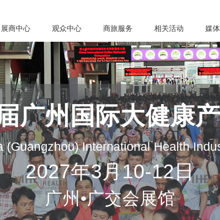
展商中心
观众中心
商旅服务
相关活动
媒体
35届广州国际大健康
 (Guangzhou) International Health Indu
2027年3月10-12日
广州•广交会展馆