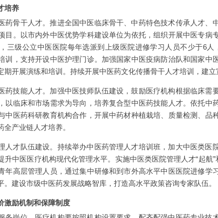
才培养
医药骨干人才。推进全国中医临床骨干、中药特色技术传承人才、
项目。以市内外中医优势学科建设单位为依托，组织开展中医专病
，三级公立中医医院每年选派到上级医院进修学习人员不少于6人
培训，支持开设中医护理门诊。加强国家中医疫病防治队和国家中
定期开展演练和培训。持续开展中医药文化传播骨干人才培训，建立
医药技能人才。加强中医技师队伍建设，鼓励医疗机构根据临床需
，以临床和市场需求为导向，培养复合型中医药技能人才。依托中
与中医药科研教育机构合作，开展中药材种植栽培、质量检测、品
药全产业链人才培养。
理人才队伍建设。持续举办中医药管理人才培训班，加大中医类医
提升中医医疗机构现代化管理水平。实施中医类医院管理人才“起航”和
青年高层管理人员，通过集中研修和到市外高水平中医医院进修学
平。建设市级中医药发展战略智库，打造高水平政策咨询专家队伍。
价激励机制和保障制度
服务岗位。医疗机构要按照机构设置要求，配齐配强中医药专业技