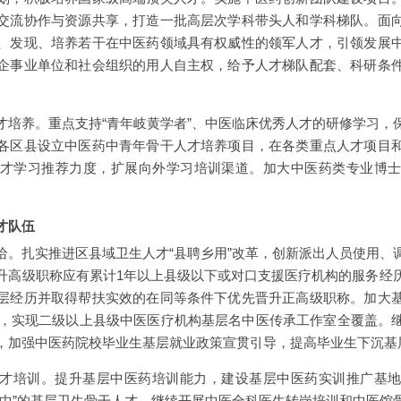
交流协作与资源共享，打造一批高层次学科带头人和学科梯队。面
、发现、培养若干在中医药领域具有权威性的领军人才，引领发展
企事业单位和社会组织的用人自主权，给予人才梯队配套、科研条
才培养。重点支持“青年岐黄学者”、中医临床优秀人才的研修学习，
各区县设立中医药中青年骨干人才培养项目，在各类重点人才项目
才学习推荐力度，扩展向外学习培训渠道。加大中医药类专业博
。
才队伍
给。扎实推进区县域卫生人才“县聘乡用”改革，创新派出人员使用、
升高级职称应有累计1年以上县级以下或对口支援医疗机构的服务经
层经历并取得帮扶实效的在同等条件下优先晋升正高级职称。加大
5年，实现二级以上县级中医医疗机构基层名中医传承工作室全覆盖。
，加强中医药院校毕业生基层就业政策宣贯引导，提高毕业生下沉基
才培训。提升基层中医药培训能力，建设基层中医药实训推广基
会中”的基层卫生骨干人才。继续开展中医全科医生转岗培训和中医馆