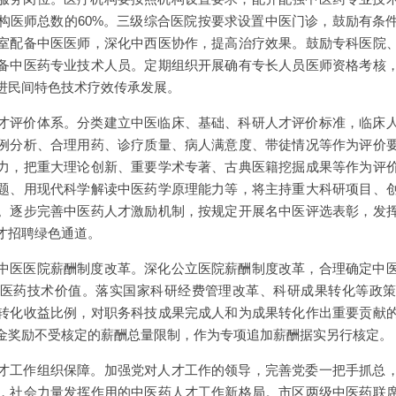
构医师总数的60%。三级综合医院按要求设置中医门诊，鼓励有条
室配备中医医师，深化中西医协作，提高治疗效果。鼓励专科医院
备中医药专业技术人员。定期组织开展确有专长人员医师资格考核
进民间特色技术疗效传承发展。
才评价体系。分类建立中医临床、基础、科研人才评价标准，临床
例分析、合理用药、诊疗质量、病人满意度、带徒情况等作为评价
力，把重大理论创新、重要学术专著、古典医籍挖掘成果等作为评
题、用现代科学解读中医药学原理能力等，将主持重大科研项目、
。逐步完善中医药人才激励机制，按规定开展名中医评选表彰，发
才招聘绿色通道。
中医医院薪酬制度改革。深化公立医院薪酬制度改革，合理确定中
医药技术价值。落实国家科研经费管理改革、科研成果转化等政
转化收益比例，对职务科技成果完成人和为成果转化作出重要贡献
金奖励不受核定的薪酬总量限制，作为专项追加薪酬据实另行核定。
才工作组织保障。加强党对人才工作的领导，完善党委一把手抓总
，社会力量发挥作用的中医药人才工作新格局。市区两级中医药联