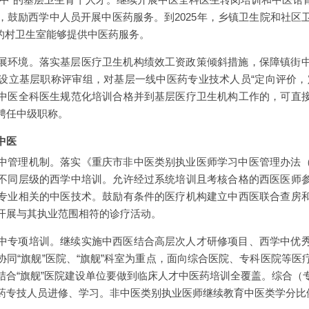
，鼓励西学中人员开展中医药服务。到2025年，乡镇卫生院和社区
上的村卫生室能够提供中医药服务。
展环境。落实基层医疗卫生机构绩效工资政策倾斜措施，保障镇街
设立基层职称评审组，对基层一线中医药专业技术人员“定向评价，
中医全科医生规范化培训合格并到基层医疗卫生机构工作的，可直
聘任中级职称。
中医
中管理机制。落实《重庆市非中医类别执业医师学习中医管理办法
不同层级的西学中培训。允许经过系统培训且考核合格的西医医师
专业相关的中医技术。鼓励有条件的医疗机构建立中西医联合查房
开展与其执业范围相符的诊疗活动。
中专项培训。继续实施中西医结合高层次人才研修项目、西学中优
协同“旗舰”医院、“旗舰”科室为重点，面向综合医院、专科医院等医
结合“旗舰”医院建设单位要做到临床人才中医药培训全覆盖。综合（
药专技人员进修、学习。非中医类别执业医师继续教育中医类学分比例